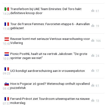
Transferbom bij UAE Team Emirates: Del Toro hakt
61
definitieve knoop door
14:26
Tour de France Femmes: Favorieten etappe 6 - Aanvallen
19
geblazen!
11:45
Reusser komt met serieuze Ventoux-waarschuwing voor
166
Vollering
10:43
Picnic PostNL haalt uit na vertrek Jakobsen: "De grote
24
sprinter zagen we niet"
10:01
UCI kondigt aardverschuiving aan in vrouwenpeloton
17
09:23
Hoe is Pogacar zó goed? Wetenschap onthult opvallend
61
puzzelstuk
08:42
Ferrand-Prévot ziet Tourdroom uiteenspatten na nieuwe
13
mokerslag
07:57