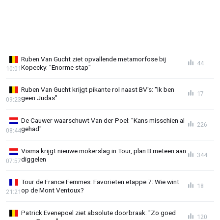
Ruben Van Gucht ziet opvallende metamorfose bij
44
Kopecky: "Enorme stap"
10:01
Ruben Van Gucht krijgt pikante rol naast BV's: "Ik ben
17
geen Judas"
09:23
De Cauwer waarschuwt Van der Poel: "Kans misschien al
226
gehad"
08:44
Visma krijgt nieuwe mokerslag in Tour, plan B meteen aan
344
diggelen
07:57
Tour de France Femmes: Favorieten etappe 7: Wie wint
18
op de Mont Ventoux?
21:21
Patrick Evenepoel ziet absolute doorbraak: "Zo goed
120