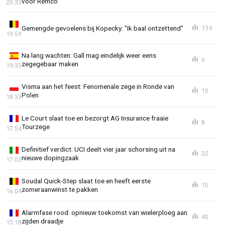
voor Remco"
20:33
Gemengde gevoelens bij Kopecky: "Ik baal ontzettend"
134
19:59
Na lang wachten: Gall mag eindelijk weer eens
6
zegegebaar maken
19:33
Visma aan het feest: Fenomenale zege in Ronde van
10
Polen
18:33
Le Court slaat toe en bezorgt AG Insurance fraaie
8
Tourzege
17:54
Definitief verdict: UCI deelt vier jaar schorsing uit na
32
nieuwe dopingzaak
17:02
Soudal Quick-Step slaat toe en heeft eerste
15
zomeraanwinst te pakken
16:04
Alarmfase rood: opnieuw toekomst van wielerploeg aan
40
zijden draadje
15:18