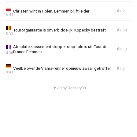
Christen wint in Polen, Lemmen blijft leider
2
16:44
Tourorganisatie is onverbiddelijk: Kopecky bestraft
54
15:33
Absolute klassementstopper stapt plots uit Tour de
13
France Femmes
14:38
Veelbelovende Visma-renner opnieuw zwaar getroffen
3
10:41
▼ Ad by Refinery89