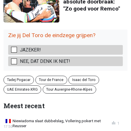
absolute doorbraak:
"Zo goed voor Remco"
Zie jij Del Toro de eindzege grijpen?
JAZEKER!
NEE, DAT DENK IK NIET!
Tadej Pogacar
Tour de France
Isaac del Toro
UAE Emirates-XRG
Tour Auvergne-Rhone-Alpes
Meest recent
Niewiadoma slaat dubbelslag, Vollering pokert met
1
Reusser
17:50