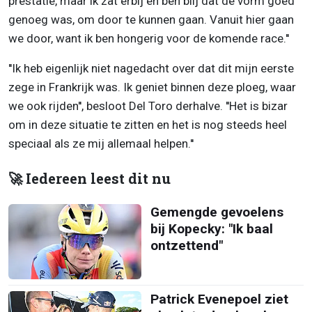
prestatie, maar ik zat erbij en ben blij dat de vorm goed
genoeg was, om door te kunnen gaan. Vanuit hier gaan
we door, want ik ben hongerig voor de komende race.''
''Ik heb eigenlijk niet nagedacht over dat dit mijn eerste
zege in Frankrijk was. Ik geniet binnen deze ploeg, waar
we ook rijden'', besloot Del Toro derhalve. ''Het is bizar
om in deze situatie te zitten en het is nog steeds heel
speciaal als ze mij allemaal helpen.''
🚀 Iedereen leest dit nu
Gemengde gevoelens
bij Kopecky: "Ik baal
ontzettend"
Patrick Evenepoel ziet