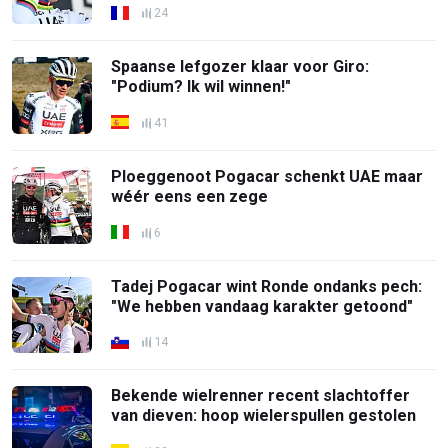
24
Spaanse lefgozer klaar voor Giro:
"Podium? Ik wil winnen!"
41
Ploeggenoot Pogacar schenkt UAE maar
wéér eens een zege
6
Tadej Pogacar wint Ronde ondanks pech:
"We hebben vandaag karakter getoond"
14
Bekende wielrenner recent slachtoffer
van dieven: hoop wielerspullen gestolen