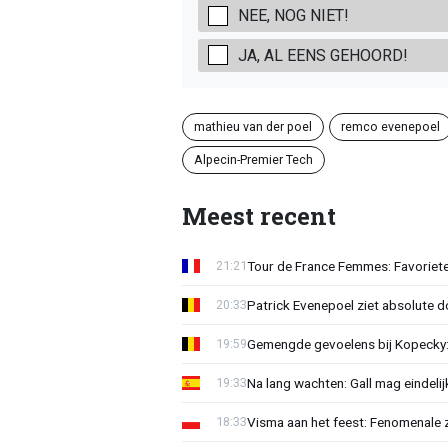
NEE, NOG NIET!
JA, AL EENS GEHOORD!
mathieu van der poel
remco evenepoel
Alpecin-Premier Tech
Meest recent
Tour de France Femmes: Favoriete
21:21
Patrick Evenepoel ziet absolute 
20:33
Gemengde gevoelens bij Kopecky: 
19:59
Na lang wachten: Gall mag eindel
19:33
Visma aan het feest: Fenomenale 
18:33