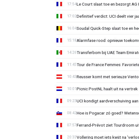
Le Court slaat toe en bezorgt AG 
17:54
Definitief verdict: UCI deelt vier 
17:02
Soudal Quick-Step slaat toe en h
16:04
Alarmfase rood: opnieuw toekomst
15:18
Transferbom bij UAE Team Emirate
14:26
Tour de France Femmes: Favoriete
11:45
Reusser komt met serieuze Vento
10:43
Picnic PostNL haalt uit na vertrek
10:01
UCI kondigt aardverschuiving aan
09:23
Hoe is Pogacar zó goed? Wetensc
08:42
Ferrand-Prévot ziet Tourdroom u
07:57
Vollering moet iets kwijt na 'ver
20:33