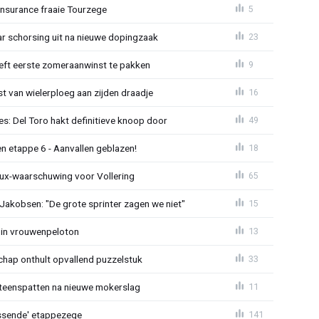
Insurance fraaie Tourzege
5
jaar schorsing uit na nieuwe dopingzaak
23
eeft eerste zomeraanwinst te pakken
9
 van wielerploeg aan zijden draadje
16
s: Del Toro hakt definitieve knoop door
49
n etappe 6 - Aanvallen geblazen!
18
ux-waarschuwing voor Vollering
65
 Jakobsen: "De grote sprinter zagen we niet"
15
 in vrouwenpeloton
13
hap onthult opvallend puzzelstuk
33
iteenspatten na nieuwe mokerslag
11
lossende' etappezege
141