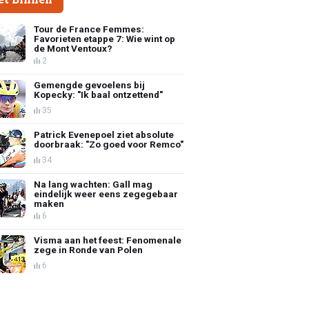
Tour de France Femmes:
Favorieten etappe 7: Wie wint op
de Mont Ventoux?
2
Gemengde gevoelens bij
Kopecky: "Ik baal ontzettend"
35
Patrick Evenepoel ziet absolute
doorbraak: "Zo goed voor Remco"
34
Na lang wachten: Gall mag
eindelijk weer eens zegegebaar
maken
6
Visma aan het feest: Fenomenale
zege in Ronde van Polen
6