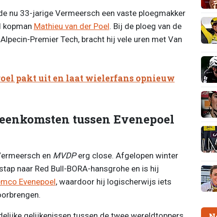
 de nu 33-jarige Vermeersch een vaste ploegmakker
nd kopman
Mathieu van der Poel
. Bij de ploeg van de
Alpecin-Premier Tech, bracht hij vele uren met Van
oel pakt uit en laat wielerfans opnieuw
eenkomsten tussen Evenepoel
 Vermeersch en
MVDP
erg close. Afgelopen winter
tap naar Red Bull-BORA-hansgrohe en is hij
mco Evenepoel
, waardoor hij logischerwijs iets
oorbrengen.
delijke gelijkenissen tussen de twee wereldtoppers,
N