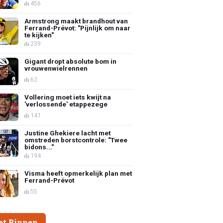
456
Armstrong maakt brandhout van
Ferrand-Prévot: "Pijnlijk om naar
te kijken"
239
Gigant dropt absolute bom in
vrouwenwielrennen
62
Vollering moet iets kwijt na
'verlossende' etappezege
141
Justine Ghekiere lacht met
omstreden borstcontrole: "Twee
bidons..."
194
Visma heeft opmerkelijk plan met
Ferrand-Prévot
55
et Binnen