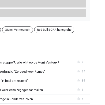
Gianni Vermeersch
Red Bull-BORA-hansgrohe
n etappe 7: Wie wint op de Mont Ventoux?
2
doorbraak: "Zo goed voor Remco"
34
"Ik baal ontzettend"
35
ijk weer eens zegegebaar maken
6
zege in Ronde van Polen
6