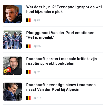
Wat doet hij nu?! Evenepoel gespot op wel
heel bijzondere plek
43
Ploeggenoot Van der Poel emotioneel:
"Het is moeilijk"
332
Roodhooft pareert massale kritiek: zijn
reactie spreekt boekdelen
22
Roodhooft bevestigt: nieuw fenomeen
naast Van der Poel bij Alpecin
216