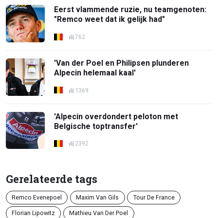
Eerst vlammende ruzie, nu teamgenoten:
"Remco weet dat ik gelijk had"
762
'Van der Poel en Philipsen plunderen
Alpecin helemaal kaal'
1369
'Alpecin overdondert peloton met
Belgische toptransfer'
2392
Gerelateerde tags
Remco Evenepoel
Maxim Van Gils
Tour De France
Florian Lipowitz
Mathieu Van Der Poel