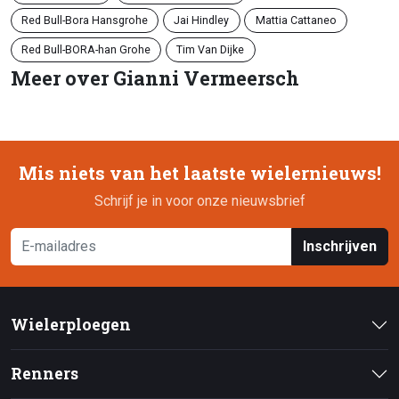
Red Bull-Bora Hansgrohe
Jai Hindley
Mattia Cattaneo
Red Bull-BORA-han Grohe
Tim Van Dijke
Meer over Gianni Vermeersch
Mis niets van het laatste wielernieuws!
Schrijf je in voor onze nieuwsbrief
Inschrijven
Wielerploegen
Renners