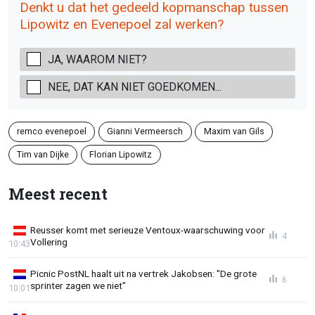
Denkt u dat het gedeeld kopmanschap tussen
Lipowitz en Evenepoel zal werken?
JA, WAAROM NIET?
NEE, DAT KAN NIET GOEDKOMEN...
remco evenepoel
Gianni Vermeersch
Maxim van Gils
Tim van Dijke
Florian Lipowitz
Meest recent
Reusser komt met serieuze Ventoux-waarschuwing voor
4
Vollering
10:43
Picnic PostNL haalt uit na vertrek Jakobsen: "De grote
6
sprinter zagen we niet"
10:01