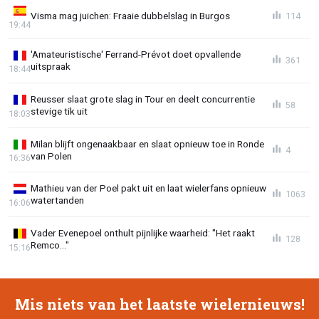
Visma mag juichen: Fraaie dubbelslag in Burgos
114
19:44
'Amateuristische' Ferrand-Prévot doet opvallende
361
uitspraak
18:44
Reusser slaat grote slag in Tour en deelt concurrentie
58
stevige tik uit
18:03
Milan blijft ongenaakbaar en slaat opnieuw toe in Ronde
4
van Polen
16:36
Mathieu van der Poel pakt uit en laat wielerfans opnieuw
1063
watertanden
16:06
Vader Evenepoel onthult pijnlijke waarheid: "Het raakt
128
Remco..."
15:16
Mis niets van het laatste wielernieuws!