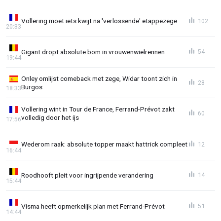
Vollering moet iets kwijt na 'verlossende' etappezege
102
20:33
Gigant dropt absolute bom in vrouwenwielrennen
54
19:44
Onley omlijst comeback met zege, Widar toont zich in
28
Burgos
18:33
Vollering wint in Tour de France, Ferrand-Prévot zakt
60
volledig door het ijs
17:56
Wederom raak: absolute topper maakt hattrick compleet
12
16:44
Roodhooft pleit voor ingrijpende verandering
14
15:44
Visma heeft opmerkelijk plan met Ferrand-Prévot
51
14:44