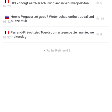
UCI kondigt aardverschuiving aan in vrouwenpeloton
5
09:23
Hoe is Pogacar zó goed? Wetenschap onthult opvallend
14
puzzelstuk
08:42
Ferrand-Prévot ziet Tourdroom uiteenspatten na nieuwe
8
mokerslag
07:57
▼ Ad by Refinery89