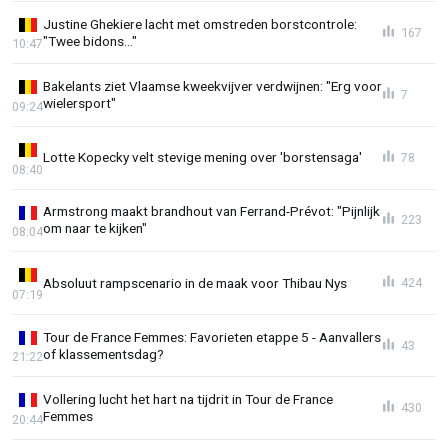
Justine Ghekiere lacht met omstreden borstcontrole:
167
"Twee bidons..."
10:47
Bakelants ziet Vlaamse kweekvijver verdwijnen: "Erg voor
7
wielersport"
09:24
Lotte Kopecky velt stevige mening over 'borstensaga'
78
08:40
Armstrong maakt brandhout van Ferrand-Prévot: "Pijnlijk
223
om naar te kijken"
08:04
Absoluut rampscenario in de maak voor Thibau Nys
424
07:19
Tour de France Femmes: Favorieten etappe 5 - Aanvallers
43
of klassementsdag?
21:22
Vollering lucht het hart na tijdrit in Tour de France
430
Femmes
20:44