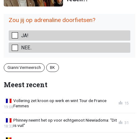
Zou jij op adrenaline doorfietsen?
JA!
NEE..
Gianni Vermeersch
BK
Meest recent
Vollering zet kroon op werk en wint Tour de France
15
Femmes
19:08
Phinney neemt het op voor echtgenoot Niewiadoma: “Dit
31
is vuil"
18:33