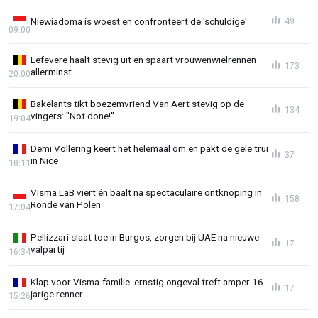
Niewiadoma is woest en confronteert de 'schuldige'
49
09:00
Lefevere haalt stevig uit en spaart vrouwenwielrennen
173
allerminst
20:00
Bakelants tikt boezemvriend Van Aert stevig op de
134
vingers: "Not done!"
19:04
Demi Vollering keert het helemaal om en pakt de gele trui
37
in Nice
18:11
Visma LaB viert én baalt na spectaculaire ontknoping in
158
Ronde van Polen
17:04
Pellizzari slaat toe in Burgos, zorgen bij UAE na nieuwe
17
valpartij
16:34
Klap voor Visma-familie: ernstig ongeval treft amper 16-
17
jarige renner
15:26