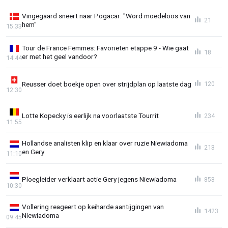
Vingegaard sneert naar Pogacar: "Word moedeloos van
21
hem"
15:33
Tour de France Femmes: Favorieten etappe 9 - Wie gaat
18
er met het geel vandoor?
14:44
Reusser doet boekje open over strijdplan op laatste dag
120
12:30
Lotte Kopecky is eerlijk na voorlaatste Tourrit
234
11:55
Hollandse analisten klip en klaar over ruzie Niewiadoma
213
en Gery
11:10
Ploegleider verklaart actie Gery jegens Niewiadoma
853
10:30
Vollering reageert op keiharde aantijgingen van
1423
Niewiadoma
09:45