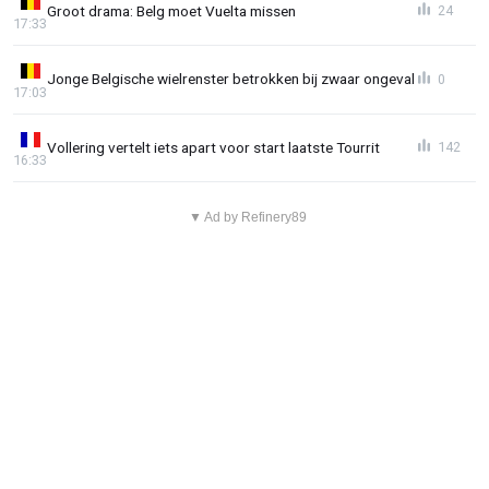
Groot drama: Belg moet Vuelta missen
24
17:33
Jonge Belgische wielrenster betrokken bij zwaar ongeval
0
17:03
Vollering vertelt iets apart voor start laatste Tourrit
142
16:33
▼ Ad by Refinery89