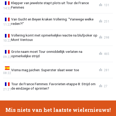
Klepper van jewelste stapt plots uit Tour de France
131
Femmes
14:32
Van Gucht en Beyen kraken Vollering: "Vanwege welke
251
reden?!"
11:22
Vollering komt met opmerkelijke reactie na blufpoker op
298
Mont Ventoux
10:22
Grote naam moet Tour onmiddellijk verlaten na
465
opmerkelijke strijd
09:22
Visma mag juichen: Superster slaat weer toe
281
08:22
Tour de France Femmes: Favorieten etappe 8: Strijd om
27
de eindzege of sprinten?
21:21
Mis niets van het laatste wielernieuws!