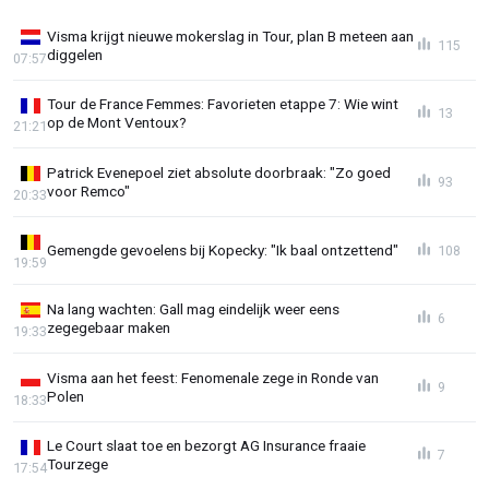
Visma krijgt nieuwe mokerslag in Tour, plan B meteen aan
115
diggelen
07:57
Tour de France Femmes: Favorieten etappe 7: Wie wint
13
op de Mont Ventoux?
21:21
Patrick Evenepoel ziet absolute doorbraak: "Zo goed
93
voor Remco"
20:33
Gemengde gevoelens bij Kopecky: "Ik baal ontzettend"
108
19:59
Na lang wachten: Gall mag eindelijk weer eens
6
zegegebaar maken
19:33
Visma aan het feest: Fenomenale zege in Ronde van
9
Polen
18:33
Le Court slaat toe en bezorgt AG Insurance fraaie
7
Tourzege
17:54