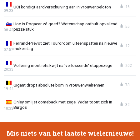
UCI kondigt aardverschuiving aan in vrouwenpeloton
16
09:23
Hoe is Pogacar zó goed? Wetenschap onthult opvallend
55
puzzelstuk
08:42
Ferrand-Prévot ziet Tourdroom uiteenspatten na nieuwe
12
mokerslag
07:57
Vollering moet iets kwijt na 'verlossende' etappezege
202
20:33
Gigant dropt absolute bom in vrouwenwielrennen
73
19:44
Onley omlijst comeback met zege, Widar toont zich in
32
Burgos
18:33
Mis niets van het laatste wielernieuws!