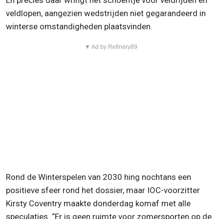
En precies daar wringt het schoentje voor veldrijden en
veldlopen, aangezien wedstrijden niet gegarandeerd in
winterse omstandigheden plaatsvinden.
▼ Ad by Refinery89
Rond de Winterspelen van 2030 hing nochtans een
positieve sfeer rond het dossier, maar IOC-voorzitter
Kirsty Coventry maakte donderdag komaf met alle
speculaties. “Er is geen ruimte voor zomersporten op de