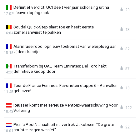
Definitief verdict: UCI deelt vier jaar schorsing uit na
29
nieuwe dopingzaak
17:02
Soudal Quick-Step slaat toe en heeft eerste
13
zomeraanwinst te pakken
16:04
Alarmfase rood: opnieuw toekomst van wielerploeg aan
32
zijden draadje
15:18
Transferbom bij UAE Team Emirates: Del Toro hakt
57
definitieve knoop door
14:26
Tour de France Femmes: Favorieten etappe 6 - Aanvallen
18
geblazen!
11:45
Reusser komt met serieuze Ventoux-waarschuwing voor
122
Vollering
10:43
Picnic PostNL haalt uit na vertrek Jakobsen: "De grote
22
sprinter zagen we niet"
10:01