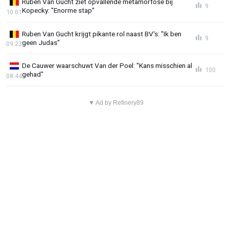
Ruben Van Gucht ziet opvallende metamorfose bij
9
Kopecky: "Enorme stap"
10:01
Ruben Van Gucht krijgt pikante rol naast BV's: "Ik ben
9
geen Judas"
09:23
De Cauwer waarschuwt Van der Poel: "Kans misschien al
100
gehad"
08:44
▼ Ad by Refinery89