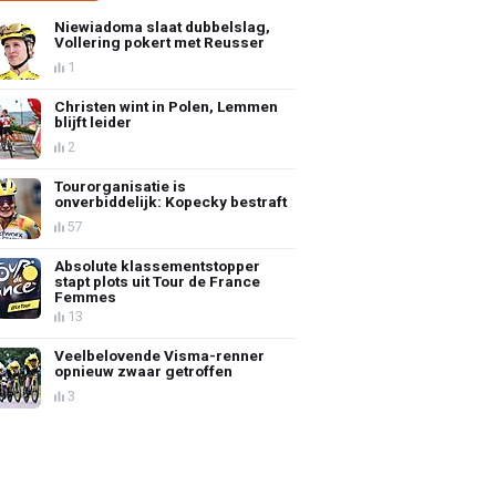
Niewiadoma slaat dubbelslag,
Vollering pokert met Reusser
1
Christen wint in Polen, Lemmen
blijft leider
2
Tourorganisatie is
onverbiddelijk: Kopecky bestraft
57
Absolute klassementstopper
stapt plots uit Tour de France
Femmes
13
Veelbelovende Visma-renner
opnieuw zwaar getroffen
3