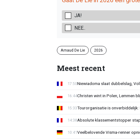
Gaat De Lie in 2026 een grot
JA!
NEE..
Arnaud De Lie
2026
Meest recent
Niewiadoma slaat dubbelslag, Vol
17:50
Christen wint in Polen, Lemmen blij
16:44
Tourorganisatie is onverbiddelijk
15:33
Absolute klassementstopper stap
14:38
Veelbelovende Visma-renner opni
10:41