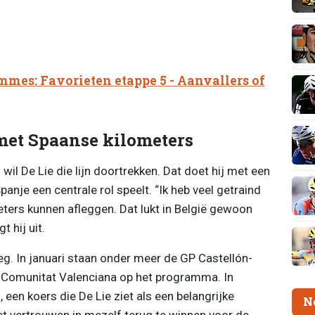
mmes: Favorieten etappe 5 - Aanvallers of
met Spaanse kilometers
il De Lie die lijn doortrekken. Dat doet hij met een
anje een centrale rol speelt. “Ik heb veel getraind
eters kunnen afleggen. Dat lukt in België gewoon
 hij uit.
eg. In januari staan onder meer de GP Castellón-
a Comunitat Valenciana op het programma. In
 een koers die De Lie ziet als een belangrijke
N
et vertrouwen in mezelf terug te winnen voor de