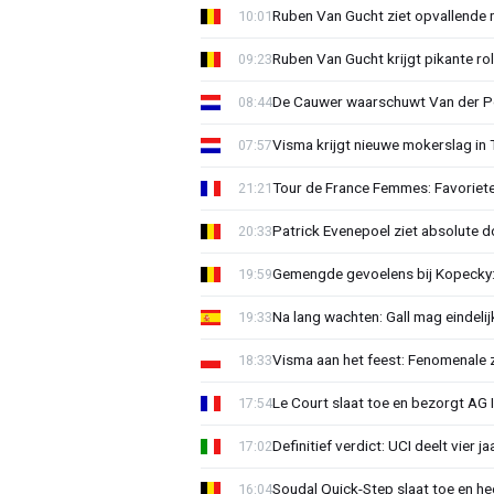
Ruben Van Gucht ziet opvallende 
10:01
Ruben Van Gucht krijgt pikante rol
09:23
De Cauwer waarschuwt Van der Po
08:44
Visma krijgt nieuwe mokerslag in 
07:57
Tour de France Femmes: Favoriete
21:21
Patrick Evenepoel ziet absolute 
20:33
Gemengde gevoelens bij Kopecky: 
19:59
Na lang wachten: Gall mag eindel
19:33
Visma aan het feest: Fenomenale 
18:33
Le Court slaat toe en bezorgt AG 
17:54
Definitief verdict: UCI deelt vier 
17:02
Soudal Quick-Step slaat toe en h
16:04