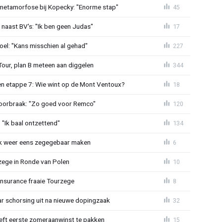
metamorfose bij Kopecky: "Enorme stap"
45
 naast BV's: "Ik ben geen Judas"
17
el: "Kans misschien al gehad"
227
Tour, plan B meteen aan diggelen
344
n etappe 7: Wie wint op de Mont Ventoux?
18
doorbraak: "Zo goed voor Remco"
120
"Ik baal ontzettend"
134
ijk weer eens zegegebaar maken
6
zege in Ronde van Polen
10
Insurance fraaie Tourzege
8
jaar schorsing uit na nieuwe dopingzaak
32
eeft eerste zomeraanwinst te pakken
15