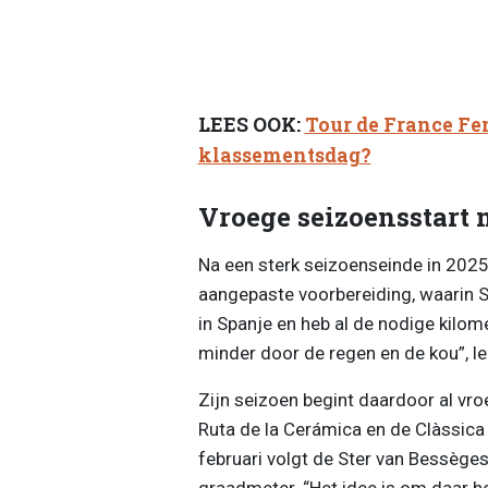
LEES OOK:
Tour de France Fe
klassementsdag?
Vroege seizoensstart 
Na een sterk seizoenseinde in 2025 w
aangepaste voorbereiding, waarin Sp
in Spanje en heb al de nodige kilom
minder door de regen en de kou”, legt
Zijn seizoen begint daardoor al vro
Ruta de la Cerámica en de Clàssic
februari volgt de Ster van Bessèges,
graadmeter. “Het idee is om daar h