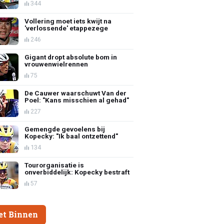
344
Vollering moet iets kwijt na
'verlossende' etappezege
246
Gigant dropt absolute bom in
vrouwenwielrennen
75
De Cauwer waarschuwt Van der
Poel: "Kans misschien al gehad"
227
Gemengde gevoelens bij
Kopecky: "Ik baal ontzettend"
134
Tourorganisatie is
onverbiddelijk: Kopecky bestraft
57
et Binnen