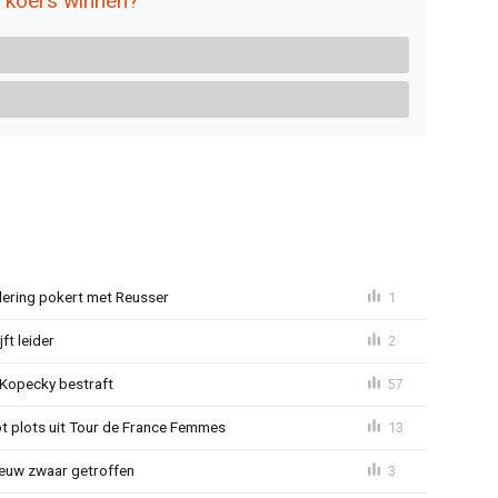
e koers winnen?
lering pokert met Reusser
1
ft leider
2
: Kopecky bestraft
57
t plots uit Tour de France Femmes
13
euw zwaar getroffen
3