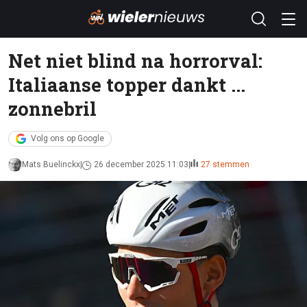
Net niet blind na horrorval:
Italiaanse topper dankt ...
zonnebril
Volg ons op Google
Mats Buelinckx
26 december 2025 11:03
27 stemmen