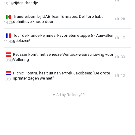
1
zijden draadje
15:18
Transferbom bij UAE Team Emirates: Del Toro hakt
28
definitieve knoop door
14:26
Tour de France Femmes: Favorieten etappe 6 - Aanvallen
17
geblazen!
11:45
Reusser komt met serieuze Ventoux-waarschuwing voor
33
Vollering
10:43
Picnic PostNL haalt uit na vertrek Jakobsen: "De grote
12
sprinter zagen we niet"
10:01
▼ Ad by Refinery89