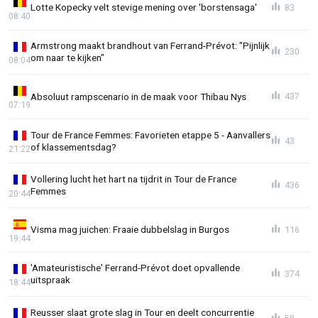
Lotte Kopecky velt stevige mening over 'borstensaga'
83
08:40
Armstrong maakt brandhout van Ferrand-Prévot: "Pijnlijk
230
om naar te kijken"
08:04
Absoluut rampscenario in de maak voor Thibau Nys
437
07:19
Tour de France Femmes: Favorieten etappe 5 - Aanvallers
43
of klassementsdag?
21:22
Vollering lucht het hart na tijdrit in Tour de France
436
Femmes
20:44
Visma mag juichen: Fraaie dubbelslag in Burgos
116
19:44
'Amateuristische' Ferrand-Prévot doet opvallende
374
uitspraak
18:44
Reusser slaat grote slag in Tour en deelt concurrentie