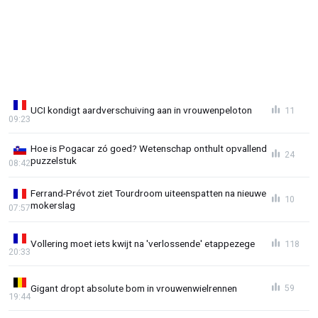
UCI kondigt aardverschuiving aan in vrouwenpeloton
11
09:23
Hoe is Pogacar zó goed? Wetenschap onthult opvallend
24
puzzelstuk
08:42
Ferrand-Prévot ziet Tourdroom uiteenspatten na nieuwe
10
mokerslag
07:57
Vollering moet iets kwijt na 'verlossende' etappezege
118
20:33
Gigant dropt absolute bom in vrouwenwielrennen
59
19:44