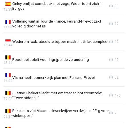
Onley omlijst comeback met zege, Widar toont zich in
30
Burgos
18:33
Vollering wint in Tour de France, Ferrand-Prévot zakt
60
volledig door het ijs
17:56
Wederom raak: absolute topper maakt hattrick compleet
12
16:44
Roodhooft pleit voor ingrijpende verandering
15
15:44
Visma heeft opmerkelijk plan met Ferrand-Prévot
52
14:44
Justine Ghekiere lacht met omstreden borstcontrole:
176
"Twee bidons..."
10:47
Bakelants ziet Vlaamse kweekvijver verdwijnen: "Erg voor
7
wielersport"
09:24