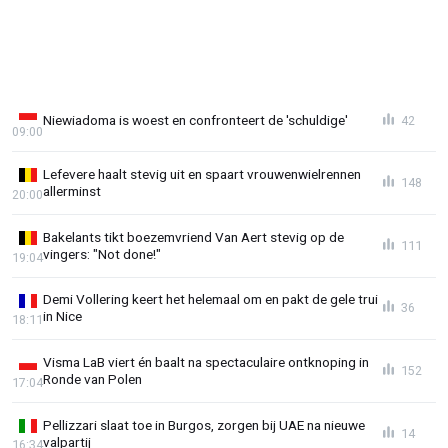
Niewiadoma is woest en confronteert de 'schuldige'
42
09:00
Lefevere haalt stevig uit en spaart vrouwenwielrennen
148
allerminst
20:00
Bakelants tikt boezemvriend Van Aert stevig op de
111
vingers: "Not done!"
19:04
Demi Vollering keert het helemaal om en pakt de gele trui
36
in Nice
18:11
Visma LaB viert én baalt na spectaculaire ontknoping in
152
Ronde van Polen
17:04
Pellizzari slaat toe in Burgos, zorgen bij UAE na nieuwe
14
valpartij
16:34