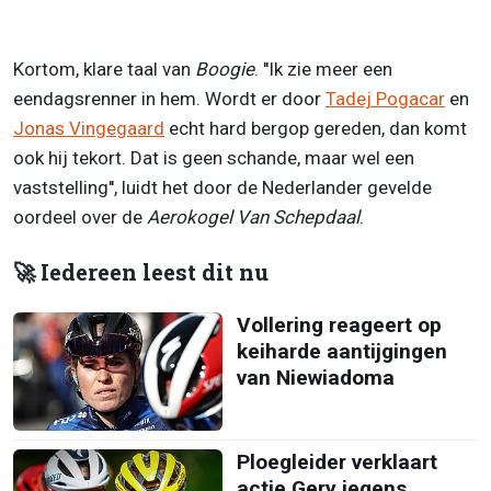
Kortom, klare taal van
Boogie
. ''Ik zie meer een
eendagsrenner in hem. Wordt er door
Tadej Pogacar
en
Jonas Vingegaard
echt hard bergop gereden, dan komt
ook hij tekort. Dat is geen schande, maar wel een
vaststelling'', luidt het door de Nederlander gevelde
oordeel over de
Aerokogel Van Schepdaal
.
🚀 Iedereen leest dit nu
Vollering reageert op
keiharde aantijgingen
van Niewiadoma
Ploegleider verklaart
actie Gery jegens