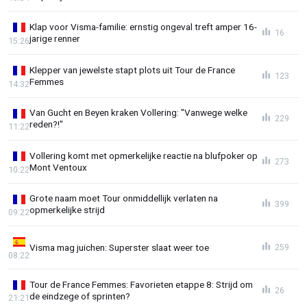
Klap voor Visma-familie: ernstig ongeval treft amper 16-
16
jarige renner
15:26
Klepper van jewelste stapt plots uit Tour de France
123
Femmes
14:32
Van Gucht en Beyen kraken Vollering: "Vanwege welke
229
reden?!"
11:22
Vollering komt met opmerkelijke reactie na blufpoker op
273
Mont Ventoux
10:22
Grote naam moet Tour onmiddellijk verlaten na
399
opmerkelijke strijd
09:22
Visma mag juichen: Superster slaat weer toe
259
08:22
Tour de France Femmes: Favorieten etappe 8: Strijd om
26
de eindzege of sprinten?
21:21