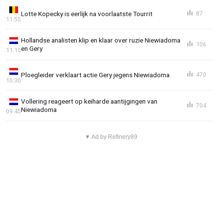
Lotte Kopecky is eerlijk na voorlaatste Tourrit
87
11:55
Hollandse analisten klip en klaar over ruzie Niewiadoma
106
en Gery
11:10
Ploegleider verklaart actie Gery jegens Niewiadoma
470
10:30
Vollering reageert op keiharde aantijgingen van
704
Niewiadoma
09:45
▼ Ad by Refinery89