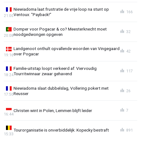
Niewiadoma laat frustratie de vrije loop na stunt op
166
Ventoux: "Payback!"
21:00
Domper voor Pogacar & co? Meesterknecht moet
32
noodgedwongen opgeven
20:08
Landgenoot onthult opvallende woorden van Vingegaard
42
over Pogacar
19:16
Familie-uitstap loopt verkeerd af: Viervoudig
117
Tourritwinnaar zwaar gehavend
18:24
Niewiadoma slaat dubbelslag, Vollering pokert met
26
Reusser
17:50
Christen wint in Polen, Lemmen blijft leider
7
16:44
Tourorganisatie is onverbiddelijk: Kopecky bestraft
891
15:33