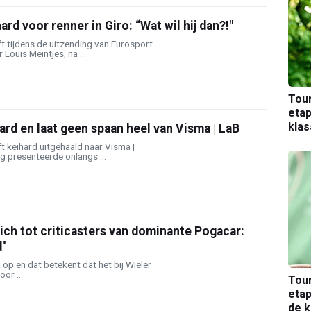
rd voor renner in Giro: “Wat wil hij dan?!"
t tijdens de uitzending van Eurosport
 Louis Meintjes, na ...
Tou
etap
kla
ard en laat geen spaan heel van Visma | LaB
 keihard uitgehaald naar Visma |
eg presenteerde onlangs ...
ich tot criticasters van dominante Pogacar:
''
 op en dat betekent dat het bij Wieler
or ...
Tou
etap
de k