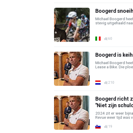
Boogerd snoeiha
Michael Boogerd heef
stevig uitgehaald naar
60
Boogerd is keih
Michael Boogerd heeft
Lease a Bike. Die plo
210
Boogerd richt z
''Niet zijn schuld
2024 zit er weer bijna
Revue weer tijd was vo
19