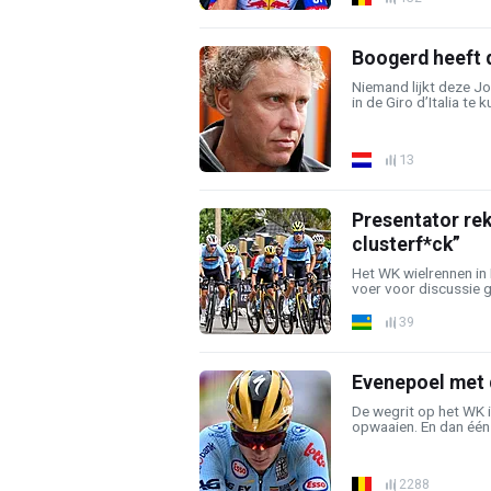
Boogerd heeft 
Niemand lijkt deze J
in de Giro d’Italia te 
13
Presentator re
clusterf*ck”
Het WK wielrennen in
voer voor discussie ge
39
Evenepoel met d
De wegrit op het WK i
opwaaien. En dan één .
2288