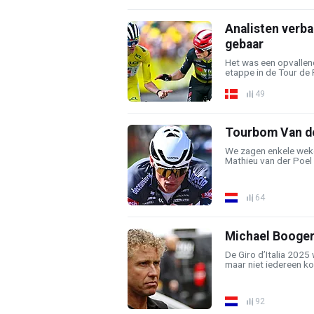
Analisten verba
gebaar
Het was een opvallen
etappe in de Tour de 
49
Tourbom Van der
We zagen enkele weke
Mathieu van der Poel i
64
Michael Boogerd
De Giro d’Italia 2025
maar niet iedereen kon
92