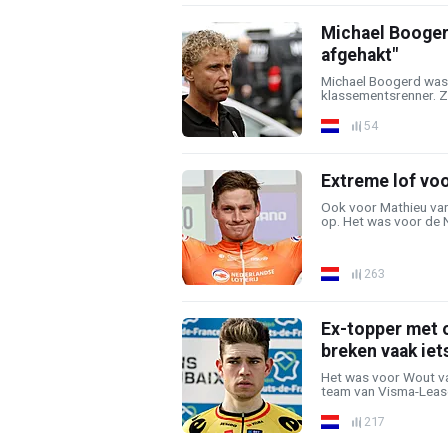
Michael Boogerd
afgehakt"
Michael Boogerd was 
klassementsrenner. Zo
54
Extreme lof voor
Ook voor Mathieu van
op. Het was voor de N
263
Ex-topper met o
breken vaak iet
Het was voor Wout van
team van Visma-Lease 
217