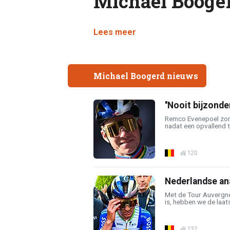
Michael Booge
Lees meer
Michael Boogerd nieuws
''Nooit bijzond
Remco Evenepoel zor
nadat een opvallend t
120
Nederlandse ana
Met de Tour Auvergne
is, hebben we de laatst
132