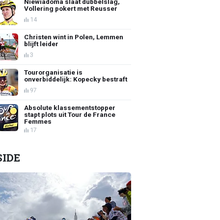
Niewiadoma slaat dubbelslag,
Vollering pokert met Reusser
14
Christen wint in Polen, Lemmen
blijft leider
3
Tourorganisatie is
onverbiddelijk: Kopecky bestraft
97
Absolute klassementstopper
stapt plots uit Tour de France
Femmes
17
SIDE