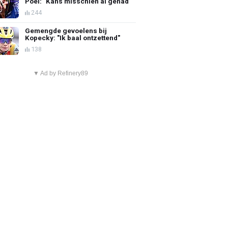
Poel: "Kans misschien al gehad"
244
Gemengde gevoelens bij
Kopecky: "Ik baal ontzettend"
138
▼ Ad by Refinery89