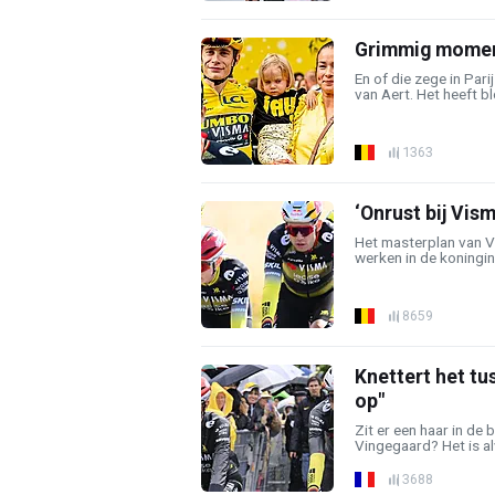
Grimmig moment
En of die zege in Par
van Aert. Het heeft bl
1363
‘Onrust bij Vis
Het masterplan van V
werken in de koningin
8659
Knettert het tu
op"
Zit er een haar in de
Vingegaard? Het is alv
3688