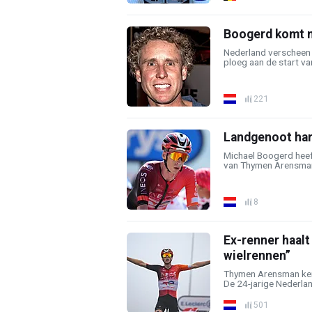
Boogerd komt me
Nederland verscheen 
ploeg aan de start van
221
Landgenoot har
Michael Boogerd heeft
van Thymen Arensman 
8
Ex-renner haalt
wielrennen”
Thymen Arensman kend
De 24-jarige Nederlan
501