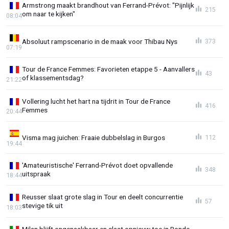
Armstrong maakt brandhout van Ferrand-Prévot: "Pijnlijk
215
om naar te kijken"
08:04
Absoluut rampscenario in de maak voor Thibau Nys
373
07:19
Tour de France Femmes: Favorieten etappe 5 - Aanvallers
43
of klassementsdag?
21:22
Vollering lucht het hart na tijdrit in Tour de France
416
Femmes
20:44
Visma mag juichen: Fraaie dubbelslag in Burgos
112
19:44
'Amateuristische' Ferrand-Prévot doet opvallende
348
uitspraak
18:44
Reusser slaat grote slag in Tour en deelt concurrentie
57
stevige tik uit
18:03
Milan blijft ongenaakbaar en slaat opnieuw toe in Ronde