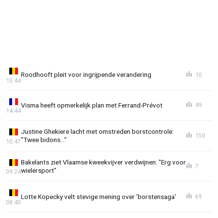
Roodhooft pleit voor ingrijpende verandering
10
15:44
Visma heeft opmerkelijk plan met Ferrand-Prévot
49
14:44
Justine Ghekiere lacht met omstreden borstcontrole:
150
"Twee bidons..."
10:47
Bakelants ziet Vlaamse kweekvijver verdwijnen: "Erg voor
7
wielersport"
09:24
Lotte Kopecky velt stevige mening over 'borstensaga'
69
08:40