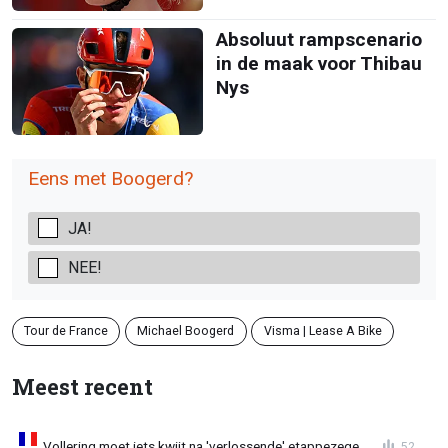
Absoluut rampscenario
in de maak voor Thibau
Nys
Eens met Boogerd?
JA!
NEE!
Tour de France
Michael Boogerd
Visma | Lease A Bike
Meest recent
Vollering moet iets kwijt na 'verlossende' etappezege
52