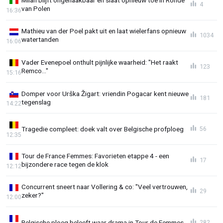
4
van Polen
16:36
Mathieu van der Poel pakt uit en laat wielerfans opnieuw
1034
watertanden
16:06
Vader Evenepoel onthult pijnlijke waarheid: "Het raakt
123
Remco..."
15:16
Domper voor Urška Žigart: vriendin Pogacar kent nieuwe
181
tegenslag
14:22
Tragedie compleet: doek valt over Belgische profploeg
56
12:35
Tour de France Femmes: Favorieten etappe 4 - een
17
bijzondere race tegen de klok
12:12
Concurrent sneert naar Vollering & co: "Veel vertrouwen,
29
zeker?"
12:00
Belgische ploeg beleeft waar drama in Tour de Femmes
282