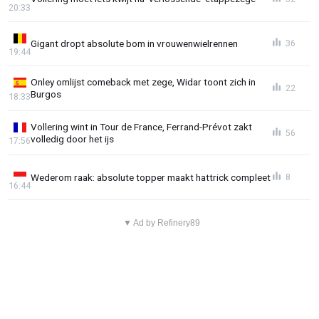
20:33
Gigant dropt absolute bom in vrouwenwielrennen
36
19:44
Onley omlijst comeback met zege, Widar toont zich in
22
Burgos
18:33
Vollering wint in Tour de France, Ferrand-Prévot zakt
56
volledig door het ijs
17:56
Wederom raak: absolute topper maakt hattrick compleet
8
16:44
▼ Ad by Refinery89