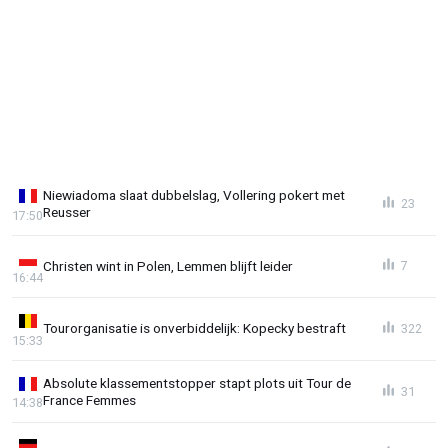
Niewiadoma slaat dubbelslag, Vollering pokert met
23
Reusser
17:50
Christen wint in Polen, Lemmen blijft leider
7
16:44
Tourorganisatie is onverbiddelijk: Kopecky bestraft
322
15:33
Absolute klassementstopper stapt plots uit Tour de
31
France Femmes
14:38