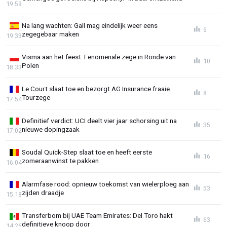
19:59
Na lang wachten: Gall mag eindelijk weer eens
6
zegegebaar maken
19:33
Visma aan het feest: Fenomenale zege in Ronde van
10
Polen
18:33
Le Court slaat toe en bezorgt AG Insurance fraaie
8
Tourzege
17:54
Definitief verdict: UCI deelt vier jaar schorsing uit na
35
nieuwe dopingzaak
17:02
Soudal Quick-Step slaat toe en heeft eerste
16
zomeraanwinst te pakken
16:04
Alarmfase rood: opnieuw toekomst van wielerploeg aan
53
zijden draadje
15:18
Transferbom bij UAE Team Emirates: Del Toro hakt
63
definitieve knoop door
14:26