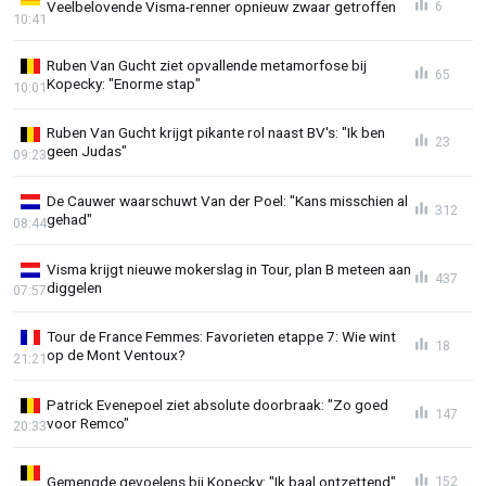
Veelbelovende Visma-renner opnieuw zwaar getroffen
6
10:41
Ruben Van Gucht ziet opvallende metamorfose bij
65
Kopecky: "Enorme stap"
10:01
Ruben Van Gucht krijgt pikante rol naast BV's: "Ik ben
23
geen Judas"
09:23
De Cauwer waarschuwt Van der Poel: "Kans misschien al
312
gehad"
08:44
Visma krijgt nieuwe mokerslag in Tour, plan B meteen aan
437
diggelen
07:57
Tour de France Femmes: Favorieten etappe 7: Wie wint
18
op de Mont Ventoux?
21:21
Patrick Evenepoel ziet absolute doorbraak: "Zo goed
147
voor Remco"
20:33
Gemengde gevoelens bij Kopecky: "Ik baal ontzettend"
152