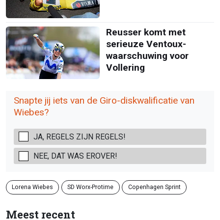
Reusser komt met
serieuze Ventoux-
waarschuwing voor
Vollering
Snapte jij iets van de Giro-diskwalificatie van
Wiebes?
JA, REGELS ZIJN REGELS!
NEE, DAT WAS EROVER!
Lorena Wiebes
SD Worx-Protime
Copenhagen Sprint
Meest recent