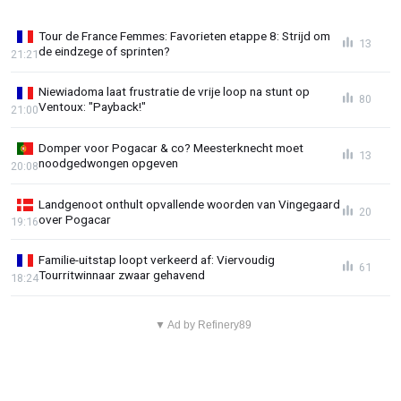
Tour de France Femmes: Favorieten etappe 8: Strijd om
13
de eindzege of sprinten?
21:21
Niewiadoma laat frustratie de vrije loop na stunt op
80
Ventoux: "Payback!"
21:00
Domper voor Pogacar & co? Meesterknecht moet
13
noodgedwongen opgeven
20:08
Landgenoot onthult opvallende woorden van Vingegaard
20
over Pogacar
19:16
Familie-uitstap loopt verkeerd af: Viervoudig
61
Tourritwinnaar zwaar gehavend
18:24
▼ Ad by Refinery89