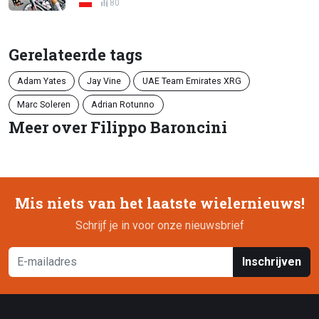
80
Gerelateerde tags
Adam Yates
Jay Vine
UAE Team Emirates XRG
Marc Soleren
Adrian Rotunno
Meer over Filippo Baroncini
Mis niets van het laatste wielernieuws!
Schrijf je in voor onze nieuwsbrief
Inschrijven