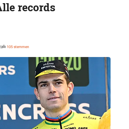
Alle records
6
105 stemmen