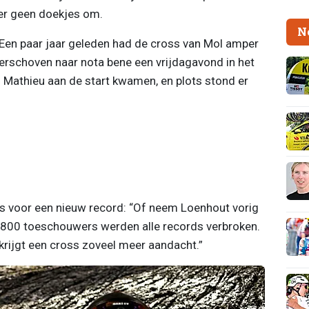
j er geen doekjes om.
N
Een paar jaar geleden had de cross van Mol amper
rschoven naar nota bene een vrijdagavond in het
n Mathieu aan de start kwamen, en plots stond er
fs voor een nieuw record: “Of neem Loenhout vorig
5.800 toeschouwers werden alle records verbroken.
 krijgt een cross zoveel meer aandacht.”