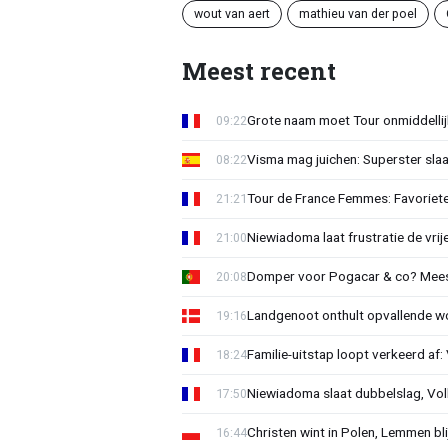
wout van aert
mathieu van der poel
Meest recent
Grote naam moet Tour onmiddellijk
09:22
Visma mag juichen: Superster slaa
08:22
Tour de France Femmes: Favorieten
21:21
Niewiadoma laat frustratie de vrij
21:00
Domper voor Pogacar & co? Mee
20:08
Landgenoot onthult opvallende w
19:16
Familie-uitstap loopt verkeerd af
18:24
Niewiadoma slaat dubbelslag, Vol
17:50
Christen wint in Polen, Lemmen blij
16:44