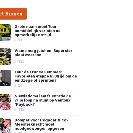
et Binnen
Grote naam moet Tour
onmiddellijk verlaten na
opmerkelijke strijd
91
Visma mag juichen: Superster
slaat weer toe
120
Tour de France Femmes:
Favorieten etappe 8: Strijd om de
eindzege of sprinten?
20
Niewiadoma laat frustratie de
vrije loop na stunt op Ventoux:
"Payback!"
112
Domper voor Pogacar & co?
Meesterknecht moet
noodgedwongen opgeven