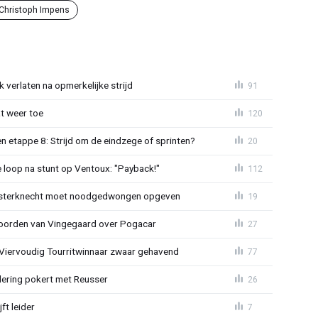
Christoph Impens
 verlaten na opmerkelijke strijd
91
t weer toe
120
 etappe 8: Strijd om de eindzege of sprinten?
20
e loop na stunt op Ventoux: "Payback!"
112
sterknecht moet noodgedwongen opgeven
19
oorden van Vingegaard over Pogacar
27
: Viervoudig Tourritwinnaar zwaar gehavend
77
lering pokert met Reusser
26
ft leider
7