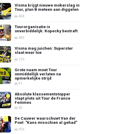
Visma krijgt nieuwe mokerslag in
Tour, plan B meteen aan diggelen
468
Tourorganisatie is
onverbiddelijk: Kopecky bestraft
483
Visma mag juichen: Superster
slaat weer toe
120
Grote naam moet Tour
onmiddellijk verlaten na
opmerkelijke strijd
91
Absolute klassementstopper
stapt plots uit Tour de France
Femmes
45
De Cauwer waarschuwt Van der
Poel: "Kans misschien al gehad"
356