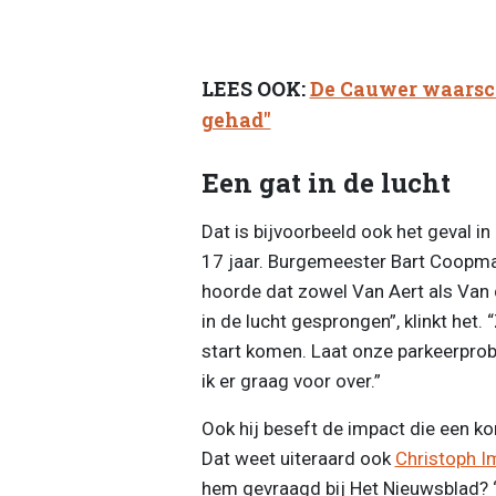
LEES OOK:
De Cauwer waarsch
gehad"
Een gat in de lucht
Dat is bijvoorbeeld ook het geval in
17 jaar. Burgemeester Bart Coopman
hoorde dat zowel Van Aert als Van de
in de lucht gesprongen”, klinkt het. 
start komen. Laat onze parkeerpro
ik er graag voor over.”
Ook hij beseft de impact die een k
Dat weet uiteraard ook
Christoph I
hem gevraagd bij Het Nieuwsblad? “D