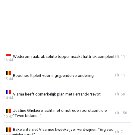
Wederom raak: absolute topper maakt hattrick compleet
11
16:44
Roodhooft pleit voor ingrijpende verandering
11
15:44
Visma heeft opmerkelijk plan met Ferrand-Prévot
50
14:44
Justine Ghekiere lacht met omstreden borstcontrole:
158
"Twee bidons..."
10:47
Bakelants ziet Vlaamse kweekvijver verdwijnen: "Erg voor
7
wielersport"