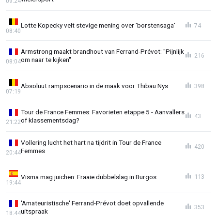
09:24
Lotte Kopecky velt stevige mening over 'borstensaga'
74
08:40
Armstrong maakt brandhout van Ferrand-Prévot: "Pijnlijk
216
om naar te kijken"
08:04
Absoluut rampscenario in de maak voor Thibau Nys
398
07:19
Tour de France Femmes: Favorieten etappe 5 - Aanvallers
43
of klassementsdag?
21:22
Vollering lucht het hart na tijdrit in Tour de France
420
Femmes
20:44
Visma mag juichen: Fraaie dubbelslag in Burgos
113
19:44
'Amateuristische' Ferrand-Prévot doet opvallende
353
uitspraak
18:44