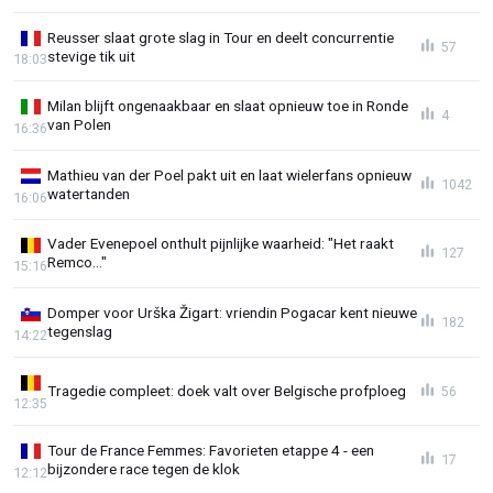
Reusser slaat grote slag in Tour en deelt concurrentie
57
stevige tik uit
18:03
Milan blijft ongenaakbaar en slaat opnieuw toe in Ronde
4
van Polen
16:36
Mathieu van der Poel pakt uit en laat wielerfans opnieuw
1042
watertanden
16:06
Vader Evenepoel onthult pijnlijke waarheid: "Het raakt
127
Remco..."
15:16
Domper voor Urška Žigart: vriendin Pogacar kent nieuwe
182
tegenslag
14:22
Tragedie compleet: doek valt over Belgische profploeg
56
12:35
Tour de France Femmes: Favorieten etappe 4 - een
17
bijzondere race tegen de klok
12:12