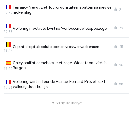
Ferrand-Prévot ziet Tourdroom uiteenspatten na nieuwe
2
mokerslag
07:57
Vollering moet iets kwijt na 'verlossende' etappezege
73
20:33
Gigant dropt absolute bom in vrouwenwielrennen
45
19:44
Onley omlijst comeback met zege, Widar toont zich in
26
Burgos
18:33
Vollering wint in Tour de France, Ferrand-Prévot zakt
58
volledig door het ijs
17:56
▼ Ad by Refinery89