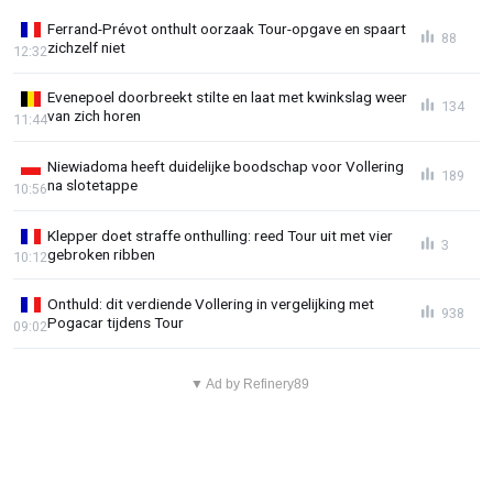
Ferrand-Prévot onthult oorzaak Tour-opgave en spaart
88
zichzelf niet
12:32
Evenepoel doorbreekt stilte en laat met kwinkslag weer
134
van zich horen
11:44
Niewiadoma heeft duidelijke boodschap voor Vollering
189
na slotetappe
10:56
Klepper doet straffe onthulling: reed Tour uit met vier
3
gebroken ribben
10:12
Onthuld: dit verdiende Vollering in vergelijking met
938
Pogacar tijdens Tour
09:02
▼ Ad by Refinery89