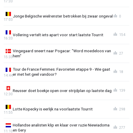
17:33
Jonge Belgische wielrenster betrokken bij zwaar ongeval
0
17:03
Vollering vertelt iets apart voor start laatste Tourrit
154
16:33
Vingegaard sneert naar Pogacar: "Word moedeloos van
27
hem"
15:33
Tour de France Femmes: Favorieten etappe 9 - Wie gaat
18
er met het geel vandoor?
14:44
Reusser doet boekje open over strijdplan op laatste dag
139
12:30
Lotte Kopecky is eerlijk na voorlaatste Tourrit
298
11:55
Hollandse analisten klip en klaar over ruzie Niewiadoma
277
en Gery
11:10