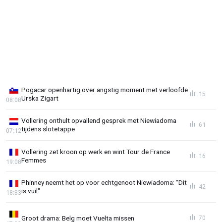
Pogacar openhartig over angstig moment met verloofde
15
Urska Zigart
08:08
Vollering onthult opvallend gesprek met Niewiadoma
61
tijdens slotetappe
07:12
Vollering zet kroon op werk en wint Tour de France
16
Femmes
19:08
Phinney neemt het op voor echtgenoot Niewiadoma: “Dit
42
is vuil"
18:33
Groot drama: Belg moet Vuelta missen
70