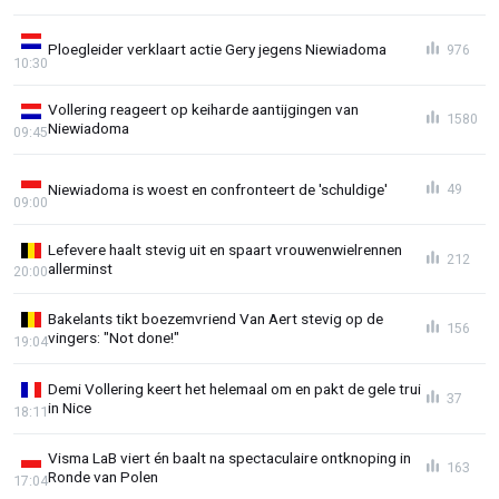
Ploegleider verklaart actie Gery jegens Niewiadoma
976
10:30
Vollering reageert op keiharde aantijgingen van
1580
Niewiadoma
09:45
Niewiadoma is woest en confronteert de 'schuldige'
49
09:00
Lefevere haalt stevig uit en spaart vrouwenwielrennen
212
allerminst
20:00
Bakelants tikt boezemvriend Van Aert stevig op de
156
vingers: "Not done!"
19:04
Demi Vollering keert het helemaal om en pakt de gele trui
37
in Nice
18:11
Visma LaB viert én baalt na spectaculaire ontknoping in
163
Ronde van Polen
17:04