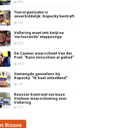
390
Tourorganisatie is
onverbiddelijk: Kopecky bestraft
166
Vollering moet iets kwijt na
'verlossende' etappezege
254
De Cauwer waarschuwt Van der
Poel: "Kans misschien al gehad"
260
Gemengde gevoelens bij
Kopecky: "Ik baal ontzettend"
147
Reusser komt met serieuze
Ventoux-waarschuwing voor
Vollering
171
et Binnen