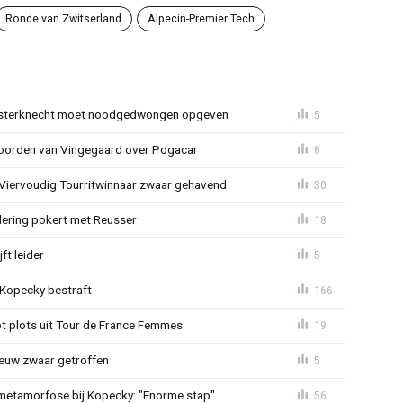
Ronde van Zwitserland
Alpecin-Premier Tech
sterknecht moet noodgedwongen opgeven
5
oorden van Vingegaard over Pogacar
8
: Viervoudig Tourritwinnaar zwaar gehavend
30
lering pokert met Reusser
18
ft leider
5
: Kopecky bestraft
166
t plots uit Tour de France Femmes
19
euw zwaar getroffen
5
metamorfose bij Kopecky: "Enorme stap"
56