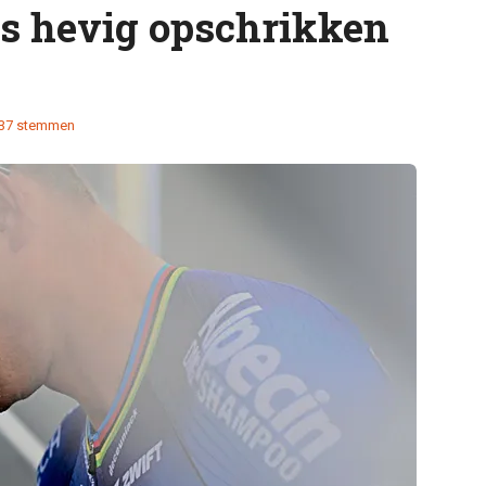
ts hevig opschrikken
37 stemmen