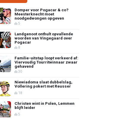
Domper voor Pogacar & co?
Meesterknecht moet
noodgedwongen opgeven
5
Landgenoot onthult opvallende
woorden van Vingegaard over
Pogacar
8
Familie-uitstap loopt verkeerd af:
Viervoudig Tourritwinnaar zwaar
gehavend
30
Niewiadoma slaat dubbelslag,
Vollering pokert met Reusser
18
Christen wint in Polen, Lemmen
blijft leider
5