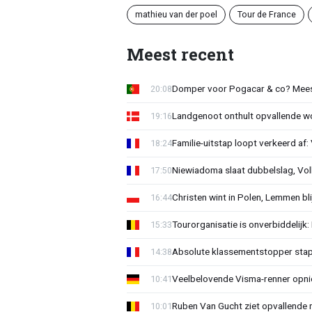
mathieu van der poel
Tour de France
Meest recent
Domper voor Pogacar & co? Mee
20:08
Landgenoot onthult opvallende w
19:16
Familie-uitstap loopt verkeerd af
18:24
Niewiadoma slaat dubbelslag, Vol
17:50
Christen wint in Polen, Lemmen blij
16:44
Tourorganisatie is onverbiddelijk
15:33
Absolute klassementstopper stap
14:38
Veelbelovende Visma-renner opni
10:41
Ruben Van Gucht ziet opvallende 
10:01