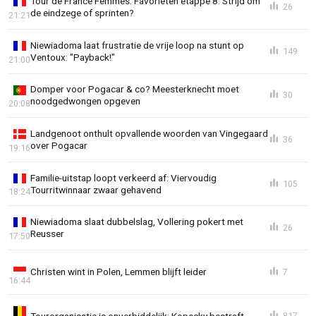
Tour de France Femmes: Favorieten etappe 8: Strijd om
26
de eindzege of sprinten?
21:21
Niewiadoma laat frustratie de vrije loop na stunt op
149
Ventoux: "Payback!"
21:00
Domper voor Pogacar & co? Meesterknecht moet
30
noodgedwongen opgeven
20:08
Landgenoot onthult opvallende woorden van Vingegaard
36
over Pogacar
19:16
Familie-uitstap loopt verkeerd af: Viervoudig
105
Tourritwinnaar zwaar gehavend
18:24
Niewiadoma slaat dubbelslag, Vollering pokert met
26
Reusser
17:50
Christen wint in Polen, Lemmen blijft leider
7
16:44
Tourorganisatie is onverbiddelijk: Kopecky bestraft
817