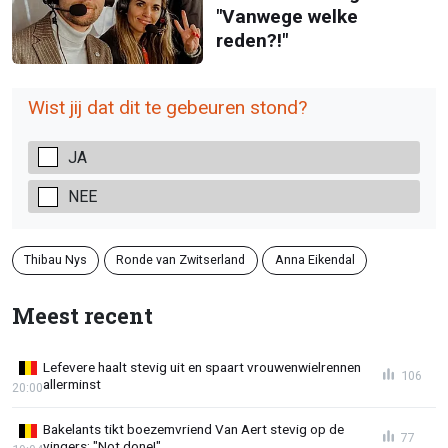
"Vanwege welke
reden?!"
Wist jij dat dit te gebeuren stond?
JA
NEE
Thibau Nys
Ronde van Zwitserland
Anna Eikendal
Meest recent
Lefevere haalt stevig uit en spaart vrouwenwielrennen
106
allerminst
20:00
Bakelants tikt boezemvriend Van Aert stevig op de
77
vingers: "Not done!"