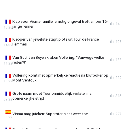
Klap voor Visma-familie: ernstig ongeval treft amper 16-
14
jarige renner
15:26
Klepper van jewelste stapt plots uit Tour de France
108
Femmes
14:32
Van Gucht en Beyen kraken Vollering: "Vanwege welke
188
reden?!"
11:22
Vollering komt met opmerkelijke reactie na blufpoker op
229
Mont Ventoux
10:22
Grote naam moet Tour onmiddellijk verlaten na
315
opmerkelijke strijd
09:22
Visma mag juichen: Superster slaat weer toe
227
08:22