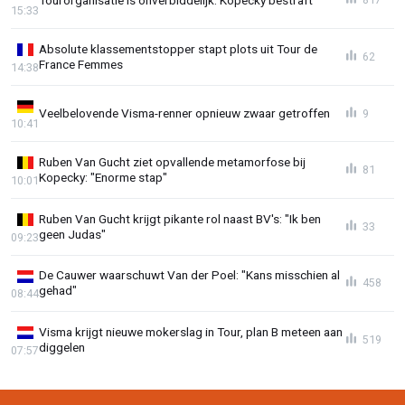
15:33
Absolute klassementstopper stapt plots uit Tour de
62
France Femmes
14:38
Veelbelovende Visma-renner opnieuw zwaar getroffen
9
10:41
Ruben Van Gucht ziet opvallende metamorfose bij
81
Kopecky: "Enorme stap"
10:01
Ruben Van Gucht krijgt pikante rol naast BV's: "Ik ben
33
geen Judas"
09:23
De Cauwer waarschuwt Van der Poel: "Kans misschien al
458
gehad"
08:44
Visma krijgt nieuwe mokerslag in Tour, plan B meteen aan
519
diggelen
07:57