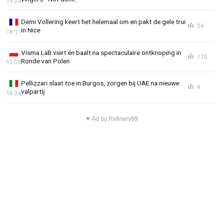
19:04
Demi Vollering keert het helemaal om en pakt de gele trui
34
in Nice
18:11
Visma LaB viert én baalt na spectaculaire ontknoping in
115
Ronde van Polen
17:04
Pellizzari slaat toe in Burgos, zorgen bij UAE na nieuwe
9
valpartij
16:34
▼ Ad by Refinery89