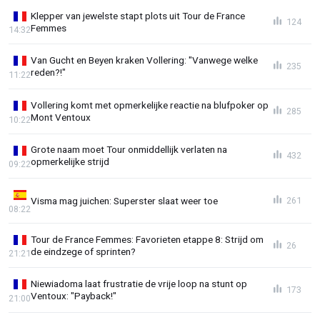
Klepper van jewelste stapt plots uit Tour de France
124
Femmes
14:32
Van Gucht en Beyen kraken Vollering: "Vanwege welke
235
reden?!"
11:22
Vollering komt met opmerkelijke reactie na blufpoker op
285
Mont Ventoux
10:22
Grote naam moet Tour onmiddellijk verlaten na
432
opmerkelijke strijd
09:22
Visma mag juichen: Superster slaat weer toe
261
08:22
Tour de France Femmes: Favorieten etappe 8: Strijd om
26
de eindzege of sprinten?
21:21
Niewiadoma laat frustratie de vrije loop na stunt op
173
Ventoux: "Payback!"
21:00