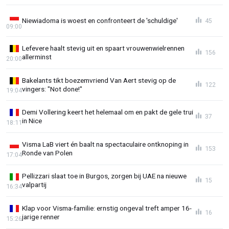
Niewiadoma is woest en confronteert de 'schuldige'
45
09:00
Lefevere haalt stevig uit en spaart vrouwenwielrennen
156
allerminst
20:00
Bakelants tikt boezemvriend Van Aert stevig op de
122
vingers: "Not done!"
19:04
Demi Vollering keert het helemaal om en pakt de gele trui
37
in Nice
18:11
Visma LaB viert én baalt na spectaculaire ontknoping in
153
Ronde van Polen
17:04
Pellizzari slaat toe in Burgos, zorgen bij UAE na nieuwe
15
valpartij
16:34
Klap voor Visma-familie: ernstig ongeval treft amper 16-
16
jarige renner
15:26