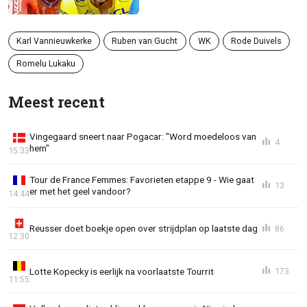
Karl Vannieuwkerke
Ruben van Gucht
WK
Rode Duivels
Romelu Lukaku
Meest recent
Vingegaard sneert naar Pogacar: "Word moedeloos van
4
hem"
15:33
Tour de France Femmes: Favorieten etappe 9 - Wie gaat
13
er met het geel vandoor?
14:44
Reusser doet boekje open over strijdplan op laatste dag
86
12:30
Lotte Kopecky is eerlijk na voorlaatste Tourrit
173
11:55