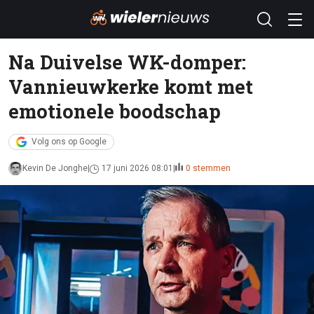
Na Duivelse WK-domper:
Vannieuwkerke komt met
emotionele boodschap
Volg ons op Google
Kevin De Jonghe
17 juni 2026 08:01
0 stemmen