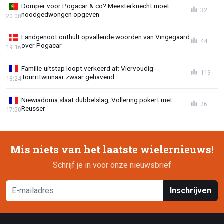
Domper voor Pogacar & co? Meesterknecht moet
32
noodgedwongen opgeven
20:08
Landgenoot onthult opvallende woorden van Vingegaard
44
over Pogacar
19:16
Familie-uitstap loopt verkeerd af: Viervoudig
119
Tourritwinnaar zwaar gehavend
18:24
Niewiadoma slaat dubbelslag, Vollering pokert met
26
Reusser
17:50
Mis niets van het laatste wielernieuws!
Schrijf je in voor onze nieuwsbrief
Inschrijven