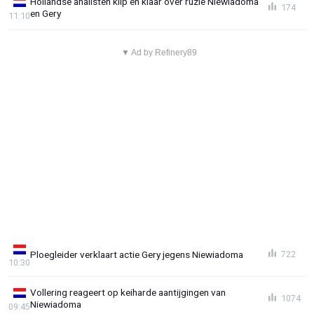
Hollandse analisten klip en klaar over ruzie Niewiadoma
174
en Gery
11:10
▼ Ad by Refinery89
Ploegleider verklaart actie Gery jegens Niewiadoma
722
10:30
Vollering reageert op keiharde aantijgingen van
1074
Niewiadoma
09:45