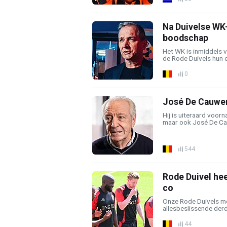
Na Duivelse WK
boodschap
Het WK is inmiddels 
de Rode Duivels hun e
0
José De Cauwer 
Hij is uiteraard voorn
maar ook José De Cau
544
Rode Duivel hee
co
Onze Rode Duivels mo
allesbeslissende derd
44