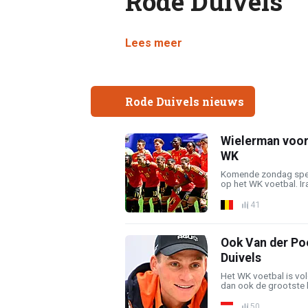
Rode Duivels
Lees meer
Rode Duivels nieuws
Wielerman voor
WK
Komende zondag spel
op het WK voetbal. Ira
41
Ook Van der Poe
Duivels
Het WK voetbal is vol
dan ook de grootste be
50