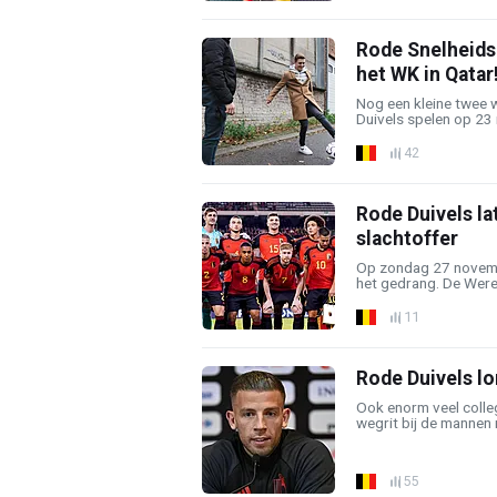
Rode Snelheids
het WK in Qatar
Nog een kleine twee 
Duivels spelen op 23 
42
Rode Duivels lat
slachtoffer
Op zondag 27 novemb
het gedrang. De Werel
11
Rode Duivels lo
Ook enorm veel colleg
wegrit bij de mannen 
55