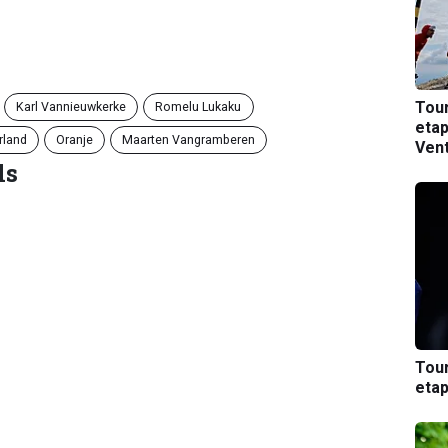
Tou
Karl Vannieuwkerke
Romelu Lukaku
etap
rland
Oranje
Maarten Vangramberen
Ven
ls
Tou
etap