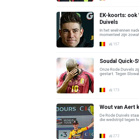
EK-koorts: ook
Duivels
In het wielrennen nad
momenteel zijn zowat 
157
Soudal Quick-St
Onze Rode Duivels zij
gestart. Tegen Slowak
173
Wout van Aert k
De Rode Duivels sta
die wedstrijd tegen he
272