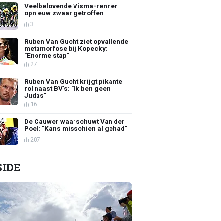
Veelbelovende Visma-renner
opnieuw zwaar getroffen
3
Ruben Van Gucht ziet opvallende
metamorfose bij Kopecky:
"Enorme stap"
27
Ruben Van Gucht krijgt pikante
rol naast BV's: "Ik ben geen
Judas"
16
De Cauwer waarschuwt Van der
Poel: "Kans misschien al gehad"
207
SIDE