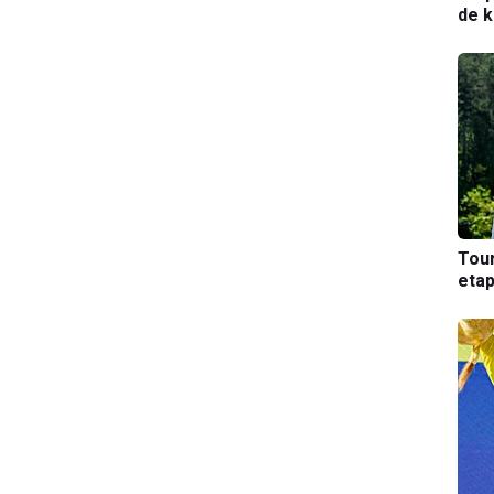
de k
Tou
etap