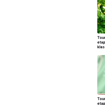
Tou
etap
kla
Tou
etap