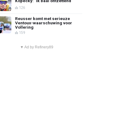
Kopecky: "Ik baal ontzettend"
126
Reusser komt met serieuze
Ventoux-waarschuwing voor
Vollering
159
▼ Ad by Refinery89