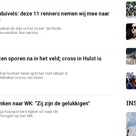
duivels: deze 11 renners nemen wij mee naar
!
weken en dan is het zover: de Rode
november hun eerste ...
en sporen na in het veld; cross in Hulst is
er komen twee sporten met elkaar in
dbeker-cross van Hulst ...
IN
nken naar WK: "Zij zijn de gelukkigen"
a-topsporters kijken uit naar de
morgen op het WK ...