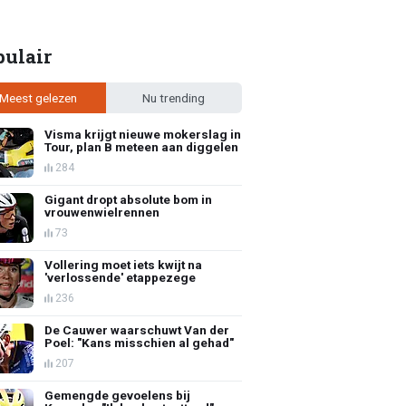
pulair
Meest gelezen
Nu trending
Visma krijgt nieuwe mokerslag in
Tour, plan B meteen aan diggelen
284
Gigant dropt absolute bom in
vrouwenwielrennen
73
Vollering moet iets kwijt na
'verlossende' etappezege
236
De Cauwer waarschuwt Van der
Poel: "Kans misschien al gehad"
207
Gemengde gevoelens bij