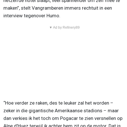
hetzelfde hotel slaapt, veel spannender om zelf mee te
maken”, stelt Vangramberen immers rechtuit in een
interview tegenover Humo.
▼ Ad by Refinery89
“Hoe verder ze raken, des te leuker zal het worden –
zeker in die gigantische Amerikaanse stadions – maar
dan verkies ik het toch om Pogacar te zien versnellen op
Alpe d’Huez terwijl ik achter hem zit op de motor. Dat is