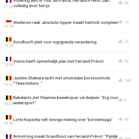
Vollering wint in Tour de France, Ferrand-Prévot zakt
60
volledig door het ijs
17:56
Wederom raak: absolute topper maakt hattrick compleet
13
16:44
Roodhooft pleit voor ingrijpende verandering
15
15:44
Visma heeft opmerkelijk plan met Ferrand-Prévot
55
14:44
Justine Ghekiere lacht met omstreden borstcontrole:
188
"Twee bidons..."
10:47
Bakelants ziet Vlaamse kweekvijver verdwijnen: "Erg voor
8
wielersport"
09:24
Lotte Kopecky velt stevige mening over 'borstensaga'
88
08:40
Armstrong maakt brandhout van Ferrand-Prévot: "Pijnlijk
235