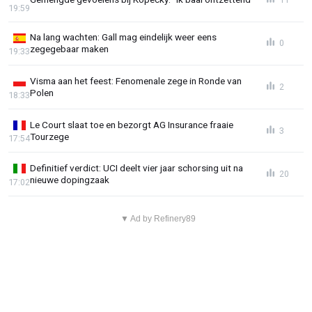
19:59
Na lang wachten: Gall mag eindelijk weer eens
0
zegegebaar maken
19:33
Visma aan het feest: Fenomenale zege in Ronde van
2
Polen
18:33
Le Court slaat toe en bezorgt AG Insurance fraaie
3
Tourzege
17:54
Definitief verdict: UCI deelt vier jaar schorsing uit na
20
nieuwe dopingzaak
17:02
▼ Ad by Refinery89