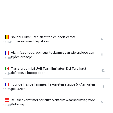
Soudal Quick-Step slaat toe en heeft eerste
6
zomeraanwinst te pakken
16:04
Alarmfase rood: opnieuw toekomst van wielerploeg aan
8
zijden draadje
15:18
Transferbom bij UAE Team Emirates: Del Toro hakt
42
definitieve knoop door
14:26
Tour de France Femmes: Favorieten etappe 6 - Aanvallen
18
geblazen!
11:45
Reusser komt met serieuze Ventoux-waarschuwing voor
51
Vollering
10:43