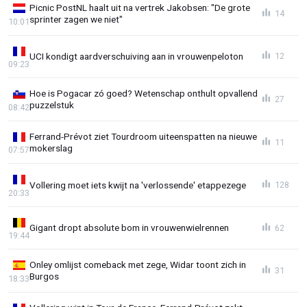
Picnic PostNL haalt uit na vertrek Jakobsen: "De grote
14
sprinter zagen we niet"
10:01
UCI kondigt aardverschuiving aan in vrouwenpeloton
12
09:23
Hoe is Pogacar zó goed? Wetenschap onthult opvallend
27
puzzelstuk
08:42
Ferrand-Prévot ziet Tourdroom uiteenspatten na nieuwe
11
mokerslag
07:57
Vollering moet iets kwijt na 'verlossende' etappezege
128
20:33
Gigant dropt absolute bom in vrouwenwielrennen
62
19:44
Onley omlijst comeback met zege, Widar toont zich in
31
Burgos
18:33