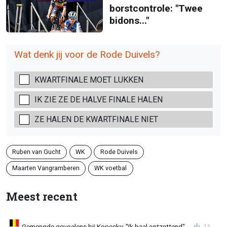
borstcontrole: "Twee
bidons..."
Wat denk jij voor de Rode Duivels?
KWARTFINALE MOET LUKKEN
IK ZIE ZE DE HALVE FINALE HALEN
ZE HALEN DE KWARTFINALE NIET
Ruben van Gucht
WK
Rode Duivels
Maarten Vangramberen
WK voetbal
Meest recent
Gemengde gevoelens bij Kopecky: "Ik baal ontzettend"
11