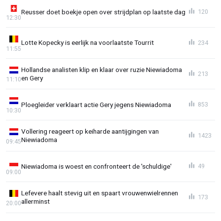
Reusser doet boekje open over strijdplan op laatste dag
120
12:30
Lotte Kopecky is eerlijk na voorlaatste Tourrit
234
11:55
Hollandse analisten klip en klaar over ruzie Niewiadoma
213
en Gery
11:10
Ploegleider verklaart actie Gery jegens Niewiadoma
853
10:30
Vollering reageert op keiharde aantijgingen van
1423
Niewiadoma
09:45
Niewiadoma is woest en confronteert de 'schuldige'
49
09:00
Lefevere haalt stevig uit en spaart vrouwenwielrennen
173
allerminst
20:00