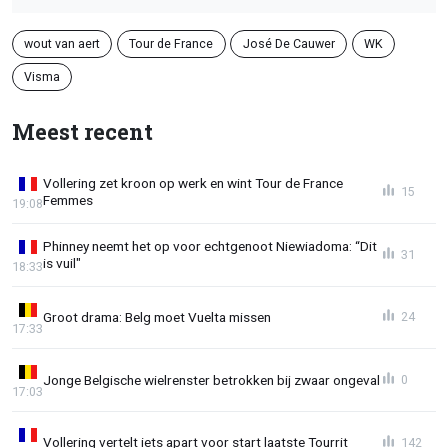
wout van aert
Tour de France
José De Cauwer
WK
Visma
Meest recent
Vollering zet kroon op werk en wint Tour de France
15
Femmes
19:08
Phinney neemt het op voor echtgenoot Niewiadoma: “Dit
31
is vuil"
18:33
Groot drama: Belg moet Vuelta missen
24
17:33
Jonge Belgische wielrenster betrokken bij zwaar ongeval
0
17:03
Vollering vertelt iets apart voor start laatste Tourrit
142