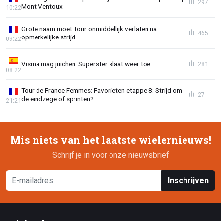
297
Mont Ventoux
10:22
Grote naam moet Tour onmiddellijk verlaten na
465
opmerkelijke strijd
09:22
Visma mag juichen: Superster slaat weer toe
281
08:22
Tour de France Femmes: Favorieten etappe 8: Strijd om
27
de eindzege of sprinten?
21:21
Mis niets van het laatste wielernieuws!
Schrijf je in voor onze nieuwsbrief
Inschrijven