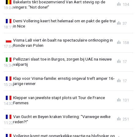
Bakelants tikt boezemvriend Van Aert stevig op de
134
vingers: "Not done!"
19:04
Demi Vollering keert het helemaal om en pakt de gele trui
37
in Nice
18:11
Visma LaB viert én baalt na spectaculaire ontknoping in
158
Ronde van Polen
17:04
Pellizzari slaat toe in Burgos, zorgen bij UAE na nieuwe
17
valpartij
16:34
Klap voor Visma-familie: ernstig ongeval treft amper 16-
17
jarige renner
15:26
Klepper van jewelste stapt plots uit Tour de France
131
Femmes
14:32
Van Gucht en Beyen kraken Vollering: "Vanwege welke
251
reden?!"
11:22
Vollering komt met opmerkelijke reactie na blufpoker op