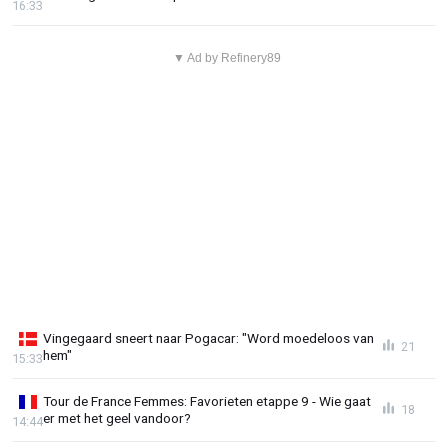
16:33
▼ Ad by Refinery89
Vingegaard sneert naar Pogacar: "Word moedeloos van
21
hem"
15:33
Tour de France Femmes: Favorieten etappe 9 - Wie gaat
18
er met het geel vandoor?
14:44