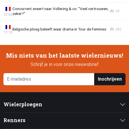
Concurrent sneert naar Vollering & co: "Veel vertrouwen,
29
zeker?"
12:00
Belgische ploeg beleeft waar drama in Tour de Femmes
282
11:10
Mis niets van het laatste wielernieuws!
Schrijf je in voor onze nieuwsbrief
Inschrijven
Wielerploegen
Renners