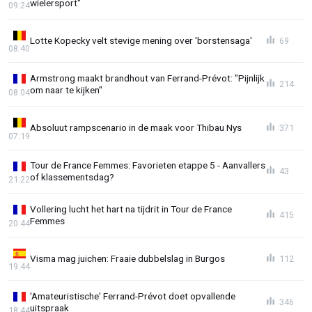
wielersport"
09:24
Lotte Kopecky velt stevige mening over 'borstensaga'
69
08:40
Armstrong maakt brandhout van Ferrand-Prévot: "Pijnlijk
214
om naar te kijken"
08:04
Absoluut rampscenario in de maak voor Thibau Nys
371
07:19
Tour de France Femmes: Favorieten etappe 5 - Aanvallers
43
of klassementsdag?
21:22
Vollering lucht het hart na tijdrit in Tour de France
415
Femmes
20:44
Visma mag juichen: Fraaie dubbelslag in Burgos
112
19:44
'Amateuristische' Ferrand-Prévot doet opvallende
346
uitspraak
18:44