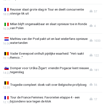
Reusser slaat grote slag in Tour en deelt concurrentie
57
stevige tik uit
18:03
Milan blijft ongenaakbaar en slaat opnieuw toe in Ronde
4
van Polen
16:36
Mathieu van der Poel pakt uit en laat wielerfans opnieuw
1033
watertanden
16:06
Vader Evenepoel onthult pijnlijke waarheid: "Het raakt
122
Remco..."
15:16
Domper voor Urška Žigart: vriendin Pogacar kent nieuwe
181
tegenslag
14:22
Tragedie compleet: doek valt over Belgische profploeg
56
12:35
Tour de France Femmes: Favorieten etappe 4 - een
17
bijzondere race tegen de klok
12:12