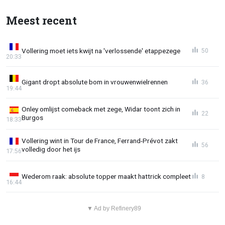
Meest recent
Vollering moet iets kwijt na 'verlossende' etappezege
50
20:33
Gigant dropt absolute bom in vrouwenwielrennen
36
19:44
Onley omlijst comeback met zege, Widar toont zich in
22
Burgos
18:33
Vollering wint in Tour de France, Ferrand-Prévot zakt
56
volledig door het ijs
17:56
Wederom raak: absolute topper maakt hattrick compleet
8
16:44
▼ Ad by Refinery89