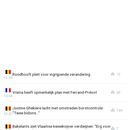
Roodhooft pleit voor ingrijpende verandering
10
15:44
Visma heeft opmerkelijk plan met Ferrand-Prévot
49
14:44
Justine Ghekiere lacht met omstreden borstcontrole:
149
"Twee bidons..."
10:47
Bakelants ziet Vlaamse kweekvijver verdwijnen: "Erg voor
7