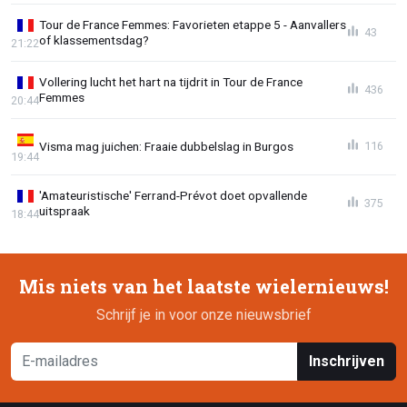
Tour de France Femmes: Favorieten etappe 5 - Aanvallers
43
of klassementsdag?
21:22
Vollering lucht het hart na tijdrit in Tour de France
436
Femmes
20:44
Visma mag juichen: Fraaie dubbelslag in Burgos
116
19:44
'Amateuristische' Ferrand-Prévot doet opvallende
375
uitspraak
18:44
Mis niets van het laatste wielernieuws!
Schrijf je in voor onze nieuwsbrief
Inschrijven