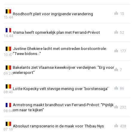
Roodhooft pleit voor ingrijpende verandering
15
15:44
Visma heeft opmerkelijk plan met Ferrand-Prévot
52
14:44
Justine Ghekiere lacht met omstreden borstcontrole:
177
"Twee bidons..."
10:47
Bakelants ziet Vlaamse kweekvijver verdwijnen: "Erg voor
7
wielersport"
09:24
Lotte Kopecky velt stevige mening over 'borstensaga'
86
08:40
Armstrong maakt brandhout van Ferrand-Prévot: "Pijnlijk
232
om naar te kijken"
08:04
Absoluut rampscenario in de maak voor Thibau Nys
438
07:19