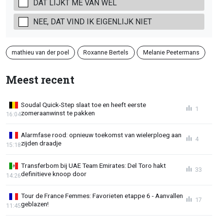
DAT LIJKT ME VAN WEL
NEE, DAT VIND IK EIGENLIJK NIET
mathieu van der poel
Roxanne Bertels
Melanie Peetermans
Meest recent
Soudal Quick-Step slaat toe en heeft eerste
1
zomeraanwinst te pakken
16:04
Alarmfase rood: opnieuw toekomst van wielerploeg aan
4
zijden draadje
15:18
Transferbom bij UAE Team Emirates: Del Toro hakt
33
definitieve knoop door
14:26
Tour de France Femmes: Favorieten etappe 6 - Aanvallen
17
geblazen!
11:45