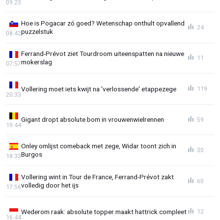
09:23
Hoe is Pogacar zó goed? Wetenschap onthult opvallend
24
puzzelstuk
08:42
Ferrand-Prévot ziet Tourdroom uiteenspatten na nieuwe
11
mokerslag
07:57
Vollering moet iets kwijt na 'verlossende' etappezege
119
20:33
Gigant dropt absolute bom in vrouwenwielrennen
59
19:44
Onley omlijst comeback met zege, Widar toont zich in
30
Burgos
18:33
Vollering wint in Tour de France, Ferrand-Prévot zakt
60
volledig door het ijs
17:56
Wederom raak: absolute topper maakt hattrick compleet
12
16:44