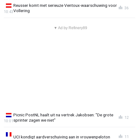
Reusser komt met serieuze Ventoux-waarschuwing voor
36
Vollering
10:43
▼ Ad by Refinery89
Picnic PostNL haalt uit na vertrek Jakobsen: "De grote
12
sprinter zagen we niet"
10:01
UCI kondigt aardverschuiving aan in vrouwenpeloton
11