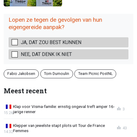
Lopen ze tegen de gevolgen van hun
eigengereide aanpak?
JA, DAT ZOU BEST KUNNEN
NEE, DAT DENK IK NIET
Fabio Jakobsen
Tom Dumoulin
Team Picnic PostNL
Meest recent
Klap voor Visma-familie: ernstig ongeval treft amper 16-
3
jarige renner
15:26
Klepper van jewelste stapt plots uit Tour de France
43
Femmes
14:32