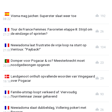
Visma mag juichen: Superster slaat weer toe
192
08:22
Tour de France Femmes: Favorieten etappe 8: Strijd om
26
de eindzege of sprinten?
21:21
Niewiadoma laat frustratie de vrije loop na stunt op
134
Ventoux: "Payback!"
21:00
Domper voor Pogacar & co? Meesterknecht moet
23
noodgedwongen opgeven
20:08
Landgenoot onthult opvallende woorden van Vingegaard
29
over Pogacar
19:16
Familie-uitstap loopt verkeerd af: Viervoudig
93
Tourritwinnaar zwaar gehavend
18:24
Niewiadoma slaat dubbelslag, Vollering pokert met
26
Reusser