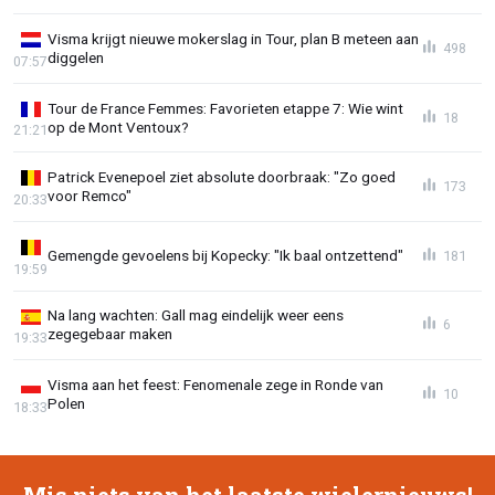
Visma krijgt nieuwe mokerslag in Tour, plan B meteen aan
498
diggelen
07:57
Tour de France Femmes: Favorieten etappe 7: Wie wint
18
op de Mont Ventoux?
21:21
Patrick Evenepoel ziet absolute doorbraak: "Zo goed
173
voor Remco"
20:33
Gemengde gevoelens bij Kopecky: "Ik baal ontzettend"
181
19:59
Na lang wachten: Gall mag eindelijk weer eens
6
zegegebaar maken
19:33
Visma aan het feest: Fenomenale zege in Ronde van
10
Polen
18:33