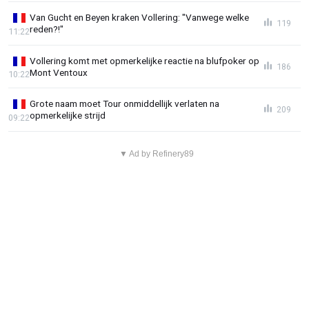
Van Gucht en Beyen kraken Vollering: "Vanwege welke
119
reden?!"
11:22
Vollering komt met opmerkelijke reactie na blufpoker op
186
Mont Ventoux
10:22
Grote naam moet Tour onmiddellijk verlaten na
209
opmerkelijke strijd
09:22
▼ Ad by Refinery89