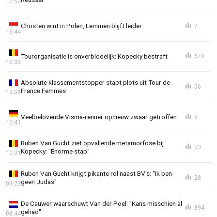
17:50
Christen wint in Polen, Lemmen blijft leider
7
16:44
Tourorganisatie is onverbiddelijk: Kopecky bestraft
670
15:33
Absolute klassementstopper stapt plots uit Tour de
56
France Femmes
14:38
Veelbelovende Visma-renner opnieuw zwaar getroffen
9
10:41
Ruben Van Gucht ziet opvallende metamorfose bij
73
Kopecky: "Enorme stap"
10:01
Ruben Van Gucht krijgt pikante rol naast BV's: "Ik ben
28
geen Judas"
09:23
De Cauwer waarschuwt Van der Poel: "Kans misschien al
394
gehad"
08:44