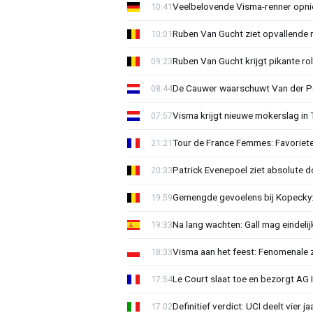
Veelbelovende Visma-renner opni
10:41
Ruben Van Gucht ziet opvallende 
10:01
Ruben Van Gucht krijgt pikante rol
09:23
De Cauwer waarschuwt Van der Po
08:44
Visma krijgt nieuwe mokerslag in 
07:57
Tour de France Femmes: Favoriete
21:21
Patrick Evenepoel ziet absolute 
20:33
Gemengde gevoelens bij Kopecky: 
19:59
Na lang wachten: Gall mag eindel
19:33
Visma aan het feest: Fenomenale 
18:33
Le Court slaat toe en bezorgt AG 
17:54
Definitief verdict: UCI deelt vier 
17:02