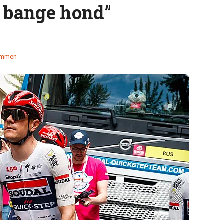
n bange hond”
emmen