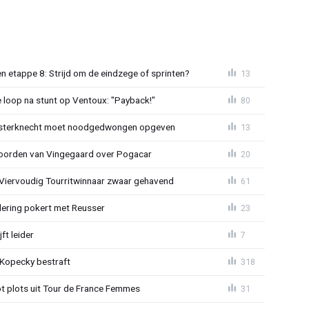
 etappe 8: Strijd om de eindzege of sprinten?
13
e loop na stunt op Ventoux: "Payback!"
80
sterknecht moet noodgedwongen opgeven
13
oorden van Vingegaard over Pogacar
20
: Viervoudig Tourritwinnaar zwaar gehavend
61
lering pokert met Reusser
23
ft leider
7
: Kopecky bestraft
318
t plots uit Tour de France Femmes
31