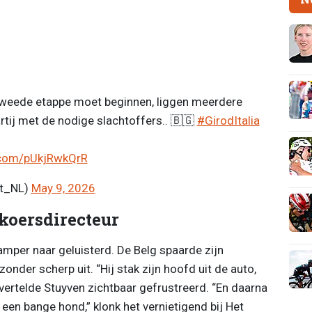
 tweede etappe moet beginnen, liggen meerdere
rtij met de nodige slachtoffers.. 🇧🇬
#GirodItalia
r.com/pUkjRwkQrR
rt_NL)
May 9, 2026
 koersdirecteur
mper naar geluisterd. De Belg spaarde zijn
onder scherp uit. “Hij stak zijn hoofd uit de auto,
 vertelde Stuyven zichtbaar gefrustreerd. “En daarna
 een bange hond,” klonk het vernietigend bij Het