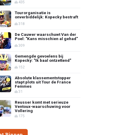
435
Tourorganisatie is
onverbiddelijk: Kopecky bestraft
318
De Cauwer waarschuwt Van der
Poel: "Kans misschien al gehad"
309
Gemengde gevoelens bij
Kopecky: "Ik baal ontzettend"
152
Absolute klassementstopper
stapt plots uit Tour de France
Femmes
31
Reusser komt met serieuze
Ventoux-waarschuwing voor
Vollering
175
et Binnen