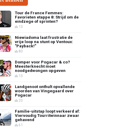
Tour de France Femmes:
Favorieten etappe 8: Strijd om de
eindzege of sprinten?
13
Niewiadoma laat frustratie de
vrije loop na stunt op Ventoux:
"Payback!"
80
Domper voor Pogacar & co?
Meesterknecht moet
noodgedwongen opgeven
13
Landgenoot onthult opvallende
woorden van Vingegaard over
Pogacar
20
Familie-uitstap loopt verkeerd af:
Viervoudig Tourritwinnaar zwaar
gehavend
61