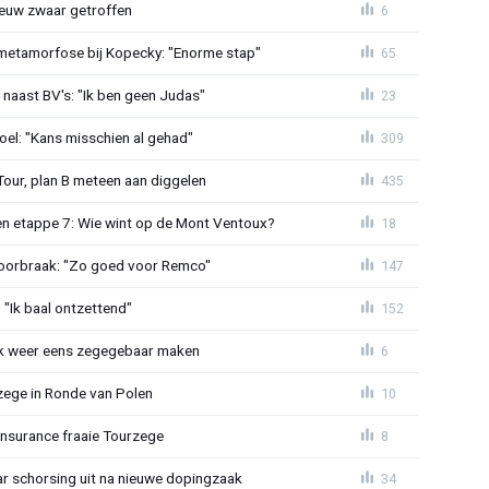
euw zwaar getroffen
6
metamorfose bij Kopecky: "Enorme stap"
65
 naast BV's: "Ik ben geen Judas"
23
el: "Kans misschien al gehad"
309
Tour, plan B meteen aan diggelen
435
n etappe 7: Wie wint op de Mont Ventoux?
18
doorbraak: "Zo goed voor Remco"
147
"Ik baal ontzettend"
152
ijk weer eens zegegebaar maken
6
zege in Ronde van Polen
10
Insurance fraaie Tourzege
8
jaar schorsing uit na nieuwe dopingzaak
34