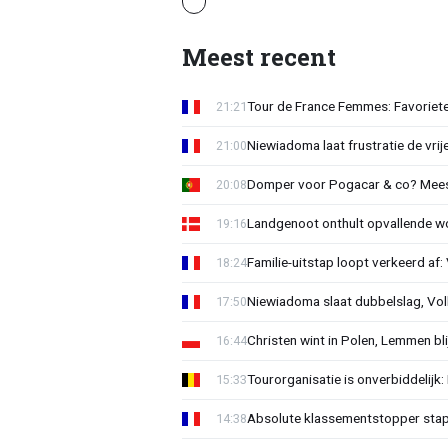
Meest recent
Tour de France Femmes: Favorieten
21:21
Niewiadoma laat frustratie de vrij
21:00
Domper voor Pogacar & co? Mee
20:08
Landgenoot onthult opvallende w
19:16
Familie-uitstap loopt verkeerd af
18:24
Niewiadoma slaat dubbelslag, Vol
17:50
Christen wint in Polen, Lemmen blij
16:44
Tourorganisatie is onverbiddelijk
15:33
Absolute klassementstopper stap
14:38