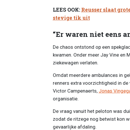
LEES OOK:
Reusser slaat grot
stevige tik uit
“Er waren niet eens 
De chaos ontstond op een spekglad
kwamen. Onder meer Jay Vine en Ma
ziekewagen verlaten.
Omdat meerdere ambulances in gebru
renners extra voorzichtigheid in d
Victor Campenaerts,
Jonas Vingeg
organisatie.
De vraag vanuit het peloton was dui
zodat de ritzege nog betwist kon wo
gevaarlijke afdaling.