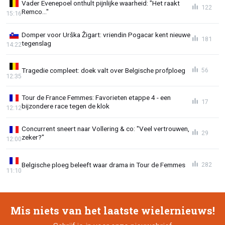
Vader Evenepoel onthult pijnlijke waarheid: "Het raakt
122
Remco..."
15:16
Domper voor Urška Žigart: vriendin Pogacar kent nieuwe
181
tegenslag
14:22
Tragedie compleet: doek valt over Belgische profploeg
56
12:35
Tour de France Femmes: Favorieten etappe 4 - een
17
bijzondere race tegen de klok
12:12
Concurrent sneert naar Vollering & co: "Veel vertrouwen,
29
zeker?"
12:00
Belgische ploeg beleeft waar drama in Tour de Femmes
282
11:10
Mis niets van het laatste wielernieuws!