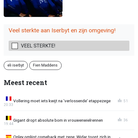
Veel sterkte aan Iserbyt en zijn omgeving!
VEEL STERKTE!
eli iserbyt
Fien Maddens
Meest recent
Vollering moet iets kwijt na 'verlossende' etappezege
51
20:33
Gigant dropt absolute bom in vrouwenwielrennen
36
19:44
Onley omlijst comeback met zege, Widar toont zich in