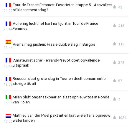
Tour de France Femmes: Favorieten etappe 5 - Aanvallers
43
of klassementsdag?
21:22
Vollering lucht het hart na tijdrit in Tour de France
416
Femmes
20:44
Visma mag juichen: Fraaie dubbelslag in Burgos
112
19:44
'Amateuristische' Ferrand-Prévot doet opvallende
348
uitspraak
18:44
Reusser slaat grote slag in Tour en deelt concurrentie
57
stevige tik uit
18:03
Milan blijft ongenaakbaar en slaat opnieuw toe in Ronde
4
van Polen
16:36
Mathieu van der Poel pakt uit en laat wielerfans opnieuw
1034
watertanden
16:06