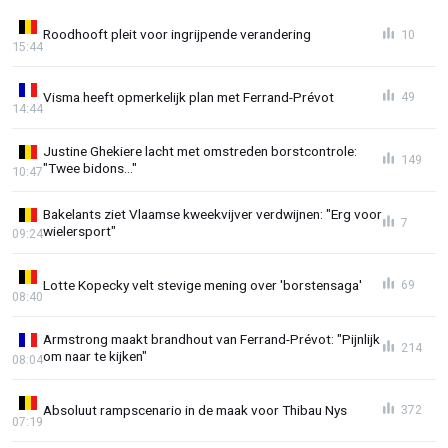
Roodhooft pleit voor ingrijpende verandering
10
15:44
Visma heeft opmerkelijk plan met Ferrand-Prévot
49
14:44
Justine Ghekiere lacht met omstreden borstcontrole:
149
"Twee bidons..."
10:47
Bakelants ziet Vlaamse kweekvijver verdwijnen: "Erg voor
7
wielersport"
09:24
Lotte Kopecky velt stevige mening over 'borstensaga'
69
08:40
Armstrong maakt brandhout van Ferrand-Prévot: "Pijnlijk
214
om naar te kijken"
08:04
Absoluut rampscenario in de maak voor Thibau Nys
372
07:19