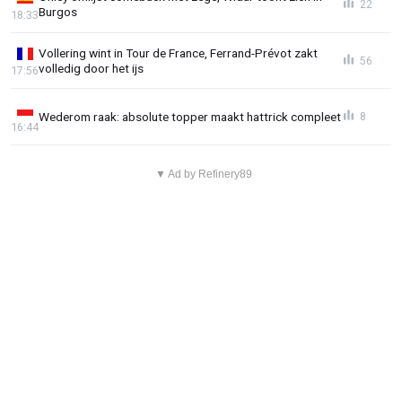
22
Burgos
18:33
Vollering wint in Tour de France, Ferrand-Prévot zakt
56
volledig door het ijs
17:56
Wederom raak: absolute topper maakt hattrick compleet
8
16:44
▼ Ad by Refinery89