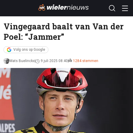
Vingegaard baalt van Van der
Poel: “Jammer”
Volg ons op Google
Mats Buelinckx
9 juli 2025 08:40
1284 stemmen