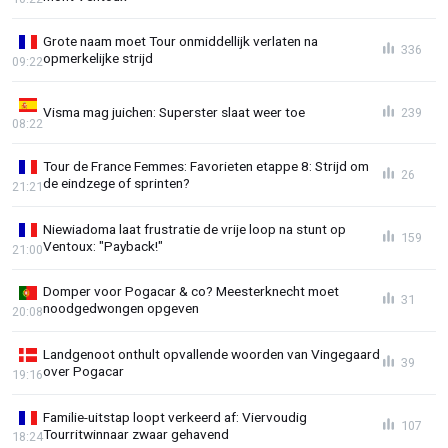
Grote naam moet Tour onmiddellijk verlaten na
336
opmerkelijke strijd
09:22
Visma mag juichen: Superster slaat weer toe
239
08:22
Tour de France Femmes: Favorieten etappe 8: Strijd om
26
de eindzege of sprinten?
21:21
Niewiadoma laat frustratie de vrije loop na stunt op
159
Ventoux: "Payback!"
21:00
Domper voor Pogacar & co? Meesterknecht moet
31
noodgedwongen opgeven
20:08
Landgenoot onthult opvallende woorden van Vingegaard
39
over Pogacar
19:16
Familie-uitstap loopt verkeerd af: Viervoudig
107
Tourritwinnaar zwaar gehavend
18:24