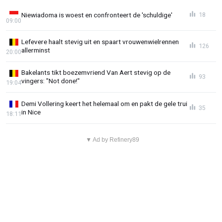
Niewiadoma is woest en confronteert de 'schuldige'
18
09:00
Lefevere haalt stevig uit en spaart vrouwenwielrennen
126
allerminst
20:00
Bakelants tikt boezemvriend Van Aert stevig op de
93
vingers: "Not done!"
19:04
Demi Vollering keert het helemaal om en pakt de gele trui
35
in Nice
18:11
▼ Ad by Refinery89