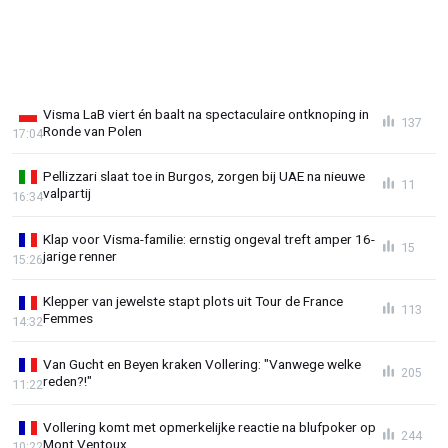
Visma LaB viert én baalt na spectaculaire ontknoping in
137
Ronde van Polen
17:04
Pellizzari slaat toe in Burgos, zorgen bij UAE na nieuwe
11
valpartij
16:34
Klap voor Visma-familie: ernstig ongeval treft amper 16-
15
jarige renner
15:26
Klepper van jewelste stapt plots uit Tour de France
113
Femmes
14:32
Van Gucht en Beyen kraken Vollering: "Vanwege welke
205
reden?!"
11:22
Vollering komt met opmerkelijke reactie na blufpoker op
244
Mont Ventoux
10:22