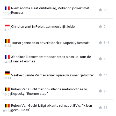
Niewiadoma slaat dubbelslag, Vollering pokert met
26
Reusser
17:50
Christen wint in Polen, Lemmen blijft leider
7
16:44
Tourorganisatie is onverbiddelijk: Kopecky bestraft
846
15:33
Absolute klassementstopper stapt plots uit Tour de
63
France Femmes
14:38
Veelbelovende Visma-renner opnieuw zwaar getroffen
11
10:41
Ruben Van Gucht ziet opvallende metamorfose bij
84
Kopecky: "Enorme stap"
10:01
Ruben Van Gucht krijgt pikante rol naast BV's: "Ik ben
33
geen Judas"
09:23