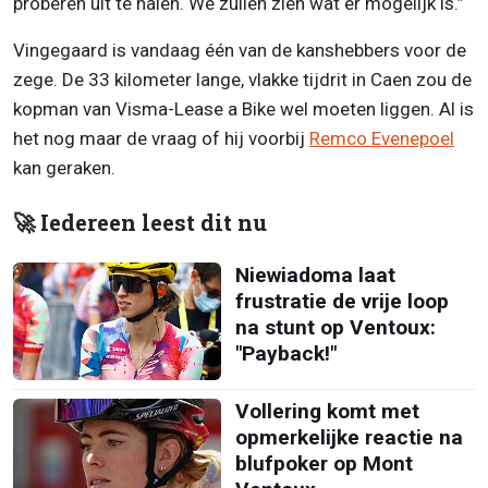
proberen uit te halen. We zullen zien wat er mogelijk is.”
Vingegaard is vandaag één van de kanshebbers voor de
zege. De 33 kilometer lange, vlakke tijdrit in Caen zou de
kopman van Visma-Lease a Bike wel moeten liggen. Al is
het nog maar de vraag of hij voorbij
Remco Evenepoel
kan geraken.
🚀 Iedereen leest dit nu
Niewiadoma laat
frustratie de vrije loop
na stunt op Ventoux:
"Payback!"
Vollering komt met
opmerkelijke reactie na
blufpoker op Mont