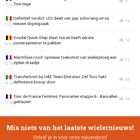
8
Tourzege
17:54
Definitief verdict: UCI deelt vier jaar schorsing uit na
34
nieuwe dopingzaak
17:02
Soudal Quick-Step slaat toe en heeft eerste
16
zomeraanwinst te pakken
16:04
Alarmfase rood: opnieuw toekomst van wielerploeg aan
53
zijden draadje
15:18
Transferbom bij UAE Team Emirates: Del Toro hakt
63
definitieve knoop door
14:26
Tour de France Femmes: Favorieten etappe 6 - Aanvallen
19
geblazen!
11:45
Mis niets van het laatste wielernieuws!
Schrijf je in voor onze nieuwsbrief