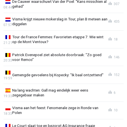
De Cauwer waarschuwt Van der Poel: "Kans misschien al
307
gehad"
08:44
Visma krijgt nieuwe mokerslag in Tour, plan B meteen aan
435
diggelen
07:57
Tour de France Femmes: Favorieten etappe 7: Wie wint
18
op de Mont Ventoux?
21:21
Patrick Evenepoel ziet absolute doorbraak: "Zo goed
146
voor Remco"
20:33
Gemengde gevoelens bij Kopecky: "Ik baal ontzettend"
152
19:59
Na lang wachten: Gall mag eindelijk weer eens
6
zegegebaar maken
19:33
Visma aan het feest: Fenomenale zege in Ronde van
10
Polen
18:33
Le Court slaat toe en bezorgt AG Insurance fraaie