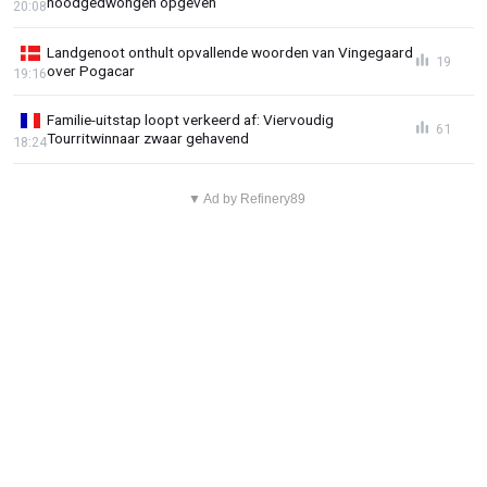
noodgedwongen opgeven
20:08
Landgenoot onthult opvallende woorden van Vingegaard
19
over Pogacar
19:16
Familie-uitstap loopt verkeerd af: Viervoudig
61
Tourritwinnaar zwaar gehavend
18:24
▼ Ad by Refinery89