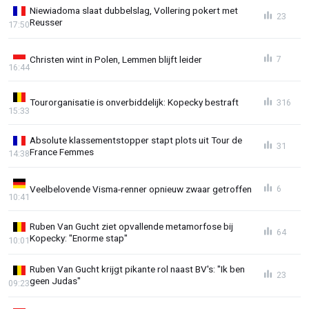
Niewiadoma slaat dubbelslag, Vollering pokert met
23
Reusser
17:50
Christen wint in Polen, Lemmen blijft leider
7
16:44
Tourorganisatie is onverbiddelijk: Kopecky bestraft
316
15:33
Absolute klassementstopper stapt plots uit Tour de
31
France Femmes
14:38
Veelbelovende Visma-renner opnieuw zwaar getroffen
6
10:41
Ruben Van Gucht ziet opvallende metamorfose bij
64
Kopecky: "Enorme stap"
10:01
Ruben Van Gucht krijgt pikante rol naast BV's: "Ik ben
23
geen Judas"
09:23