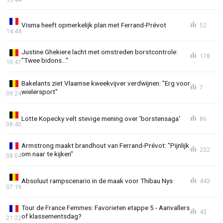
Visma heeft opmerkelijk plan met Ferrand-Prévot
52
14:44
Justine Ghekiere lacht met omstreden borstcontrole:
178
"Twee bidons..."
10:47
Bakelants ziet Vlaamse kweekvijver verdwijnen: "Erg voor
7
wielersport"
09:24
Lotte Kopecky velt stevige mening over 'borstensaga'
86
08:40
Armstrong maakt brandhout van Ferrand-Prévot: "Pijnlijk
232
om naar te kijken"
08:04
Absoluut rampscenario in de maak voor Thibau Nys
443
07:19
Tour de France Femmes: Favorieten etappe 5 - Aanvallers
43
of klassementsdag?
21:22