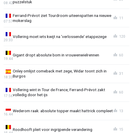
puzzelstuk
08:42
Ferrand-Prévot ziet Tourdroom uiteenspatten na nieuwe
11
mokerslag
07:57
Vollering moet iets kwijt na 'verlossende' etappezege
120
20:33
Gigant dropt absolute bom in vrouwenwielrennen
60
19:44
Onley omlijst comeback met zege, Widar toont zich in
31
Burgos
18:33
Vollering wint in Tour de France, Ferrand-Prévot zakt
60
volledig door het ijs
17:56
Wederom raak: absolute topper maakt hattrick compleet
13
16:44
Roodhooft pleit voor ingrijpende verandering
15
15:44