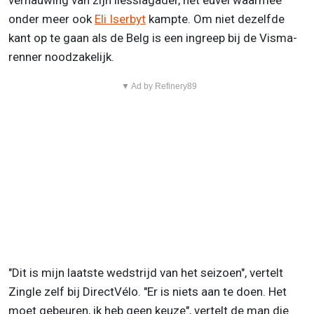
vernauwing van zijn liesslagader, het euvel waarmee
onder meer ook
Eli Iserbyt
kampte. Om niet dezelfde
kant op te gaan als de Belg is een ingreep bij de Visma-
renner noodzakelijk.
▼ Ad by Refinery89
"Dit is mijn laatste wedstrijd van het seizoen", vertelt
Zingle zelf bij DirectVélo. "Er is niets aan te doen. Het
moet gebeuren, ik heb geen keuze", vertelt de man die