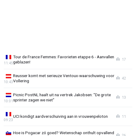
Tour de France Femmes: Favorieten etappe 6 - Aanvallen
17
geblazen!
11:45
Reusser komt met serieuze Ventoux-waarschuwing voor
42
Vollering
10:43
Picnic PostNL haalt uit na vertrek Jakobsen: "De grote
13
sprinter zagen we niet"
10:01
UCI kondigt aardverschuiving aan in vrouwenpeloton
11
09:23
Hoe is Pogacar zó goed? Wetenschap onthult opvallend
26