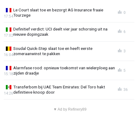
Le Court slaat toe en bezorgt AG Insurance fraaie
0
Tourzege
17:54
Definitief verdict: UCI deelt vier jaar schorsing uit na
6
nieuwe dopingzaak
17:02
Soudal Quick-Step slaat toe en heeft eerste
3
zomeraanwinst te pakken
16:04
Alarmfase rood: opnieuw toekomst van wielerploeg aan
5
zijden draadje
15:18
Transferbom bij UAE Team Emirates: Del Toro hakt
36
definitieve knoop door
14:26
▼ Ad by Refinery89