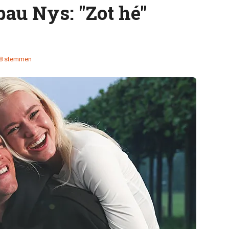
bau Nys: "Zot hé"
8 stemmen