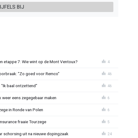
IJFELS BIJ
n etappe 7: Wie wint op de Mont Ventoux?
4
doorbraak: "Zo goed voor Remco"
46
"Ik baal ontzettend"
46
ijk weer eens zegegebaar maken
6
zege in Ronde van Polen
6
Insurance fraaie Tourzege
5
jaar schorsing uit na nieuwe dopingzaak
24