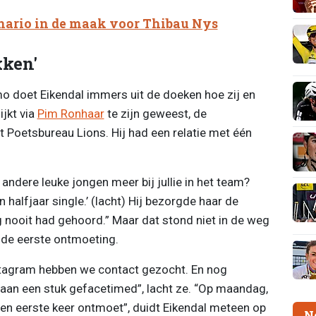
nario in de maak voor Thibau Nys
kken'
mo doet Eikendal immers uit de doeken hoe zij en
ijkt via
Pim Ronhaar
te zijn geweest, de
 Poetsbureau Lions. Hij had een relatie met één
 andere leuke jongen meer bij jullie in het team?
 halfjaar single.’ (lacht) Hij bezorgde haar de
g nooit had gehoord.” Maar dat stond niet in de weg
 de eerste ontmoeting.
Instagram hebben we contact gezocht. En nog
 aan een stuk gefacetimed”, lacht ze. “Op maandag,
een eerste keer ontmoet”, duidt Eikendal meteen op
N