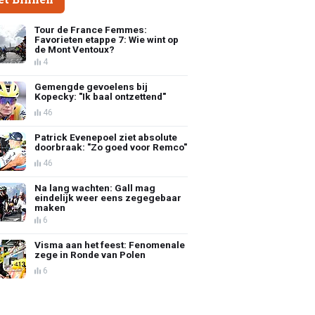
Tour de France Femmes:
Favorieten etappe 7: Wie wint op
de Mont Ventoux?
4
Gemengde gevoelens bij
Kopecky: "Ik baal ontzettend"
46
Patrick Evenepoel ziet absolute
doorbraak: "Zo goed voor Remco"
46
Na lang wachten: Gall mag
eindelijk weer eens zegegebaar
maken
6
Visma aan het feest: Fenomenale
zege in Ronde van Polen
6