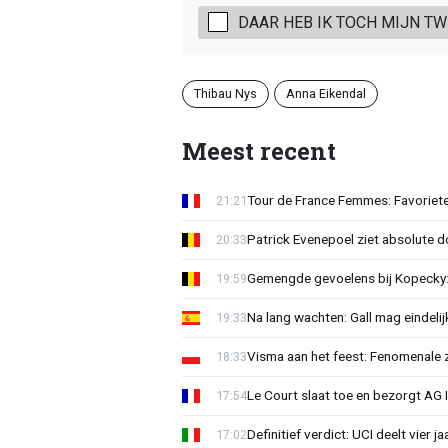
DAAR HEB IK TOCH MIJN TW
Thibau Nys
Anna Eikendal
Meest recent
Tour de France Femmes: Favoriete
21:21
Patrick Evenepoel ziet absolute 
20:33
Gemengde gevoelens bij Kopecky: 
19:59
Na lang wachten: Gall mag eindel
19:33
Visma aan het feest: Fenomenale 
18:33
Le Court slaat toe en bezorgt AG 
17:54
Definitief verdict: UCI deelt vier 
17:02