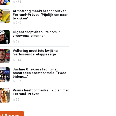
461
Armstrong maakt brandhout van
Ferrand-Prévot: "Pijnlijk om naar
te kijken"
240
Gigant dropt absolute bom in
vrouwenwielrennen
62
Vollering moet iets kwijt na
'verlossende' etappezege
144
Justine Ghekiere lacht met
omstreden borstcontrole: "Twee
bidons..."
197
Visma heeft opmerkelijk plan met
Ferrand-Prévot
55
et Binnen