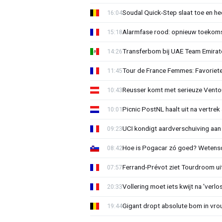
Soudal Quick-Step slaat toe en h
16:04
Alarmfase rood: opnieuw toekomst
15:18
Transferbom bij UAE Team Emirate
14:26
Tour de France Femmes: Favoriete
11:45
Reusser komt met serieuze Vento
10:43
Picnic PostNL haalt uit na vertrek
10:01
UCI kondigt aardverschuiving aan
09:23
Hoe is Pogacar zó goed? Wetensc
08:42
Ferrand-Prévot ziet Tourdroom u
07:57
Vollering moet iets kwijt na 'ver
20:33
Gigant dropt absolute bom in vr
19:44