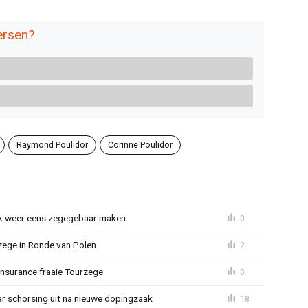
ersen?
Raymond Poulidor
Corinne Poulidor
ijk weer eens zegegebaar maken
0
zege in Ronde van Polen
2
Insurance fraaie Tourzege
3
jaar schorsing uit na nieuwe dopingzaak
18