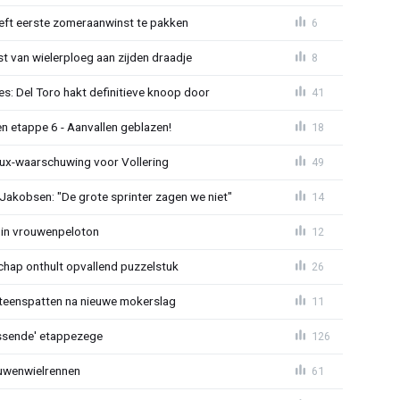
eeft eerste zomeraanwinst te pakken
6
 van wielerploeg aan zijden draadje
8
s: Del Toro hakt definitieve knoop door
41
n etappe 6 - Aanvallen geblazen!
18
ux-waarschuwing voor Vollering
49
 Jakobsen: "De grote sprinter zagen we niet"
14
 in vrouwenpeloton
12
hap onthult opvallend puzzelstuk
26
iteenspatten na nieuwe mokerslag
11
lossende' etappezege
126
ouwenwielrennen
61