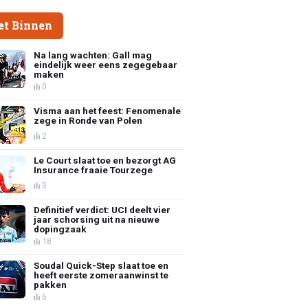
et Binnen
Na lang wachten: Gall mag
eindelijk weer eens zegegebaar
maken
0
Visma aan het feest: Fenomenale
zege in Ronde van Polen
2
Le Court slaat toe en bezorgt AG
Insurance fraaie Tourzege
3
Definitief verdict: UCI deelt vier
jaar schorsing uit na nieuwe
dopingzaak
18
Soudal Quick-Step slaat toe en
heeft eerste zomeraanwinst te
pakken
6