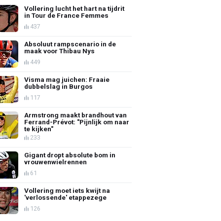
Vollering lucht het hart na tijdrit
in Tour de France Femmes
437
Absoluut rampscenario in de
maak voor Thibau Nys
449
Visma mag juichen: Fraaie
dubbelslag in Burgos
117
Armstrong maakt brandhout van
Ferrand-Prévot: "Pijnlijk om naar
te kijken"
233
Gigant dropt absolute bom in
vrouwenwielrennen
61
Vollering moet iets kwijt na
'verlossende' etappezege
126