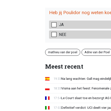
Heb jij Poulidor nog weten ko
JA
NEE
mathieu van der poel
Adrie van der Poel
Meest recent
Na lang wachten: Gall mag eindel
19:33
Visma aan het feest: Fenomenale 
18:33
Le Court slaat toe en bezorgt AG 
17:54
Definitief verdict: UCI deelt vier 
17:02