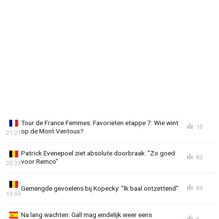
Tour de France Femmes: Favorieten etappe 7: Wie wint
10
op de Mont Ventoux?
21:21
Patrick Evenepoel ziet absolute doorbraak: "Zo goed
83
voor Remco"
20:33
Gemengde gevoelens bij Kopecky: "Ik baal ontzettend"
89
19:59
Na lang wachten: Gall mag eindelijk weer eens
6