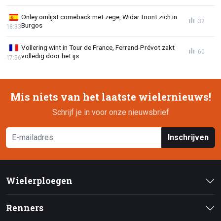
Onley omlijst comeback met zege, Widar toont zich in
32
Burgos
18:33
Vollering wint in Tour de France, Ferrand-Prévot zakt
60
volledig door het ijs
17:56
Mis niets van het laatste wielernieuws!
Schrijf je in voor onze nieuwsbrief
Inschrijven
Wielerploegen
Renners