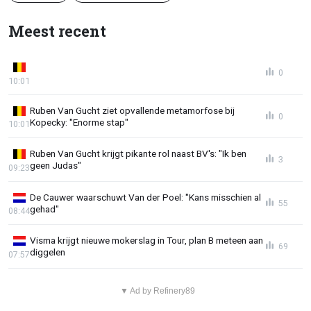
Meest recent
0
10:01
Ruben Van Gucht ziet opvallende metamorfose bij
0
Kopecky: "Enorme stap"
10:01
Ruben Van Gucht krijgt pikante rol naast BV's: "Ik ben
3
geen Judas"
09:23
De Cauwer waarschuwt Van der Poel: "Kans misschien al
55
gehad"
08:44
Visma krijgt nieuwe mokerslag in Tour, plan B meteen aan
69
diggelen
07:57
▼ Ad by Refinery89