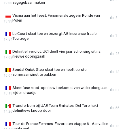
zegegebaar maken
19:33
Visma aan het feest: Fenomenale zege in Ronde van
8
Polen
18:33
Le Court slaat toe en bezorgt AG Insurance fraaie
7
Tourzege
17:54
Definitief verdict: UCI deelt vier jaar schorsing uit na
28
nieuwe dopingzaak
17:02
Soudal Quick-Step slaat toe en heeft eerste
13
zomeraanwinst te pakken
16:04
Alarmfase rood: opnieuw toekomst van wielerploeg aan
31
zijden draadje
15:18
Transferbom bij UAE Team Emirates: Del Toro hakt
55
definitieve knoop door
14:26
Tour de France Femmes: Favorieten etappe 6 - Aanvallen
18
geblazen!