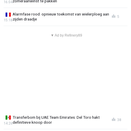
zomeraanwinst te pakken
16:04
Alarmfase rood: opnieuw toekomst van wielerploeg aan
5
zijden draadje
15:18
▼ Ad by Refinery89
Transferbom bij UAE Team Emirates: Del Toro hakt
38
definitieve knoop door
14:26