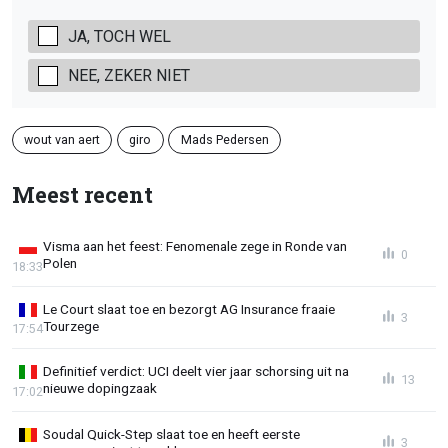
JA, TOCH WEL
NEE, ZEKER NIET
wout van aert
giro
Mads Pedersen
Meest recent
Visma aan het feest: Fenomenale zege in Ronde van
0
Polen
18:33
Le Court slaat toe en bezorgt AG Insurance fraaie
3
Tourzege
17:54
Definitief verdict: UCI deelt vier jaar schorsing uit na
13
nieuwe dopingzaak
17:02
Soudal Quick-Step slaat toe en heeft eerste
3