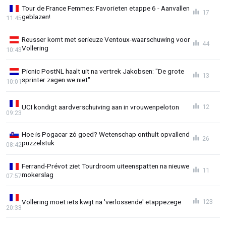
Tour de France Femmes: Favorieten etappe 6 - Aanvallen
17
geblazen!
11:45
Reusser komt met serieuze Ventoux-waarschuwing voor
44
Vollering
10:43
Picnic PostNL haalt uit na vertrek Jakobsen: "De grote
13
sprinter zagen we niet"
10:01
UCI kondigt aardverschuiving aan in vrouwenpeloton
12
09:23
Hoe is Pogacar zó goed? Wetenschap onthult opvallend
26
puzzelstuk
08:42
Ferrand-Prévot ziet Tourdroom uiteenspatten na nieuwe
11
mokerslag
07:57
Vollering moet iets kwijt na 'verlossende' etappezege
123
20:33