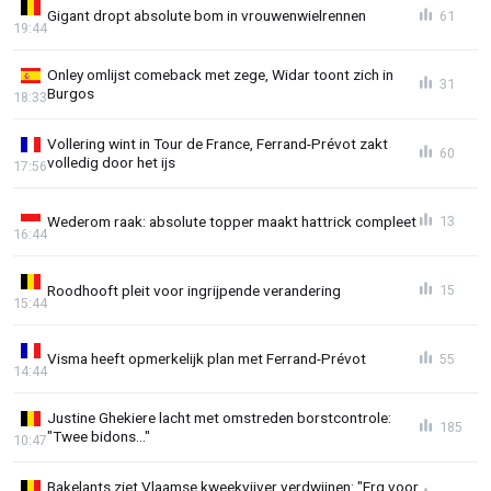
Gigant dropt absolute bom in vrouwenwielrennen
61
19:44
Onley omlijst comeback met zege, Widar toont zich in
31
Burgos
18:33
Vollering wint in Tour de France, Ferrand-Prévot zakt
60
volledig door het ijs
17:56
Wederom raak: absolute topper maakt hattrick compleet
13
16:44
Roodhooft pleit voor ingrijpende verandering
15
15:44
Visma heeft opmerkelijk plan met Ferrand-Prévot
55
14:44
Justine Ghekiere lacht met omstreden borstcontrole:
185
"Twee bidons..."
10:47
Bakelants ziet Vlaamse kweekvijver verdwijnen: "Erg voor