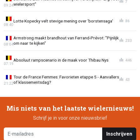
7
wielersport"
09:24
Lotte Kopecky velt stevige mening over 'borstensaga'
86
08:40
Armstrong maakt brandhout van Ferrand-Prévot: "Pijnlijk
233
om naar te kijken"
08:04
Absoluut rampscenario in de maak voor Thibau Nys
446
07:19
Tour de France Femmes: Favorieten etappe 5 - Aanvallers
43
of klassementsdag?
21:22
Mis niets van het laatste wielernieuws!
Schrijf je in voor onze nieuwsbrief
Inschrijven