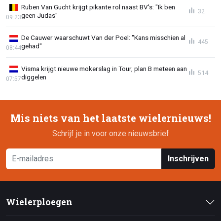
Ruben Van Gucht krijgt pikante rol naast BV's: "Ik ben
32
geen Judas"
09:23
De Cauwer waarschuwt Van der Poel: "Kans misschien al
445
gehad"
08:44
Visma krijgt nieuwe mokerslag in Tour, plan B meteen aan
514
diggelen
07:57
Mis niets van het laatste wielernieuws!
Schrijf je in voor onze nieuwsbrief
Inschrijven
Wielerploegen