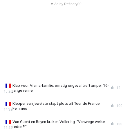
▼ Ad by Refinery89
Klap voor Visma-familie: ernstig ongeval treft amper 16-
12
jarige renner
15:26
Klepper van jewelste stapt plots uit Tour de France
100
Femmes
14:32
Van Gucht en Beyen kraken Vollering: "Vanwege welke
183
reden?!"
11:22