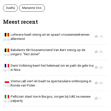
Vuelta
Marianne Vos
Meest recent
Lefevere haalt stevig uit en spaart vrouwenwielrennen
73
allerminst
20:00
Bakelants tikt boezemvriend Van Aert stevig op de
55
vingers: "Not done!"
19:04
Demi Vollering keert het helemaal om en pakt de gele trui
32
in Nice
18:11
Visma LaB viert én baalt na spectaculaire ontknoping in
99
Ronde van Polen
17:04
Pellizzari slaat toe in Burgos, zorgen bij UAE na nieuwe
7
valpartij
16:34