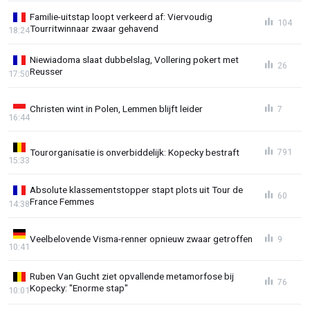
Familie-uitstap loopt verkeerd af: Viervoudig
104
Tourritwinnaar zwaar gehavend
18:24
Niewiadoma slaat dubbelslag, Vollering pokert met
26
Reusser
17:50
Christen wint in Polen, Lemmen blijft leider
7
16:44
Tourorganisatie is onverbiddelijk: Kopecky bestraft
791
15:33
Absolute klassementstopper stapt plots uit Tour de
60
France Femmes
14:38
Veelbelovende Visma-renner opnieuw zwaar getroffen
9
10:41
Ruben Van Gucht ziet opvallende metamorfose bij
76
Kopecky: "Enorme stap"
10:01