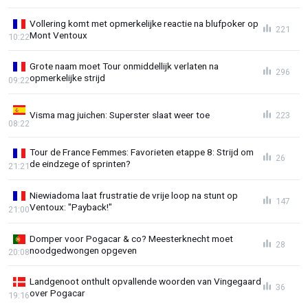
Vollering komt met opmerkelijke reactie na blufpoker op
221
Mont Ventoux
10:22
Grote naam moet Tour onmiddellijk verlaten na
296
opmerkelijke strijd
09:22
Visma mag juichen: Superster slaat weer toe
223
08:22
Tour de France Femmes: Favorieten etappe 8: Strijd om
26
de eindzege of sprinten?
21:21
Niewiadoma laat frustratie de vrije loop na stunt op
147
Ventoux: "Payback!"
21:00
Domper voor Pogacar & co? Meesterknecht moet
28
noodgedwongen opgeven
20:08
Landgenoot onthult opvallende woorden van Vingegaard
36
over Pogacar
19:16