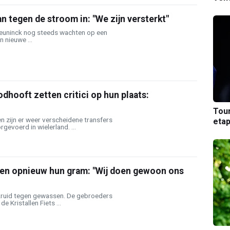
 tegen de stroom in: "We zijn versterkt"
eceuninck nog steeds wachten op een
 nieuwe ...
hooft zetten critici op hun plaats:
Tou
 zijn er weer verscheidene transfers
etap
evoerd in wielerland. ...
en opnieuw hun gram: "Wij doen gewoon ons
n kruid tegen gewassen. De gebroeders
 Kristallen Fiets ...