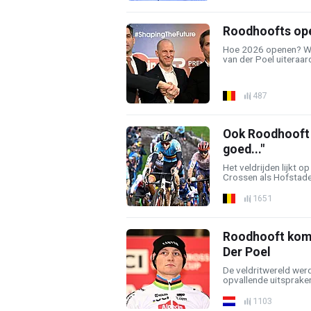
Roodhoofts ope
Hoe 2026 openen? We
van der Poel uiteraard
487
Ook Roodhooft l
goed..."
Het veldrijden lijkt o
Crossen als Hofstade 
1651
Roodhooft komt 
Der Poel
De veldritwereld wer
opvallende uitspraken
1103