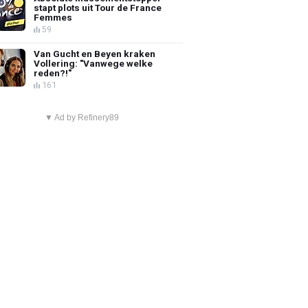
stapt plots uit Tour de France
Femmes
59
Van Gucht en Beyen kraken
Vollering: "Vanwege welke
reden?!"
161
▼ Ad by Refinery89