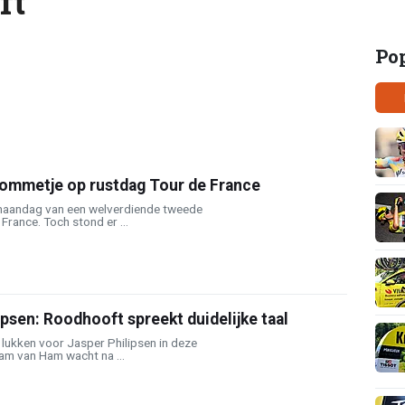
ft
Po
bommetje op rustdag Tour de France
maandag van een welverdiende tweede
France. Toch stond er ...
psen: Roodhooft spreekt duidelijke taal
t lukken voor Jasper Philipsen in deze
am van Ham wacht na ...