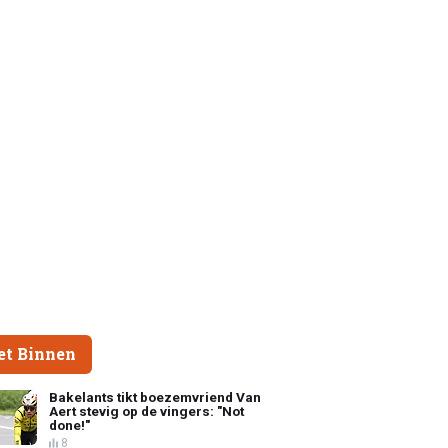
et Binnen
Bakelants tikt boezemvriend Van
Aert stevig op de vingers: "Not
done!"
8