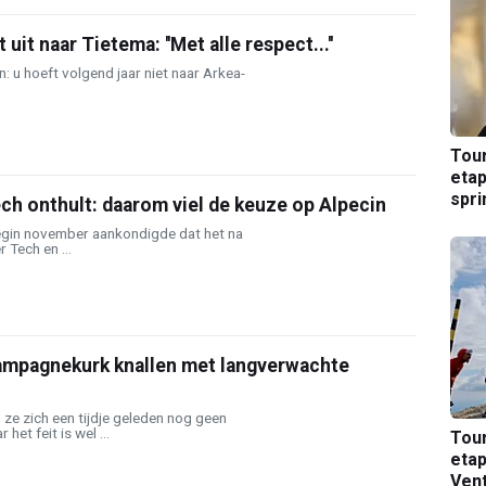
uit naar Tietema: ''Met alle respect...''
n: u hoeft volgend jaar niet naar Arkea-
Tou
etap
spri
h onthult: daarom viel de keuze op Alpecin
egin november aankondigde dat het na
r Tech en ...
hampagnekurk knallen met langverwachte
n ze zich een tijdje geleden nog geen
het feit is wel ...
Tou
etap
Ven