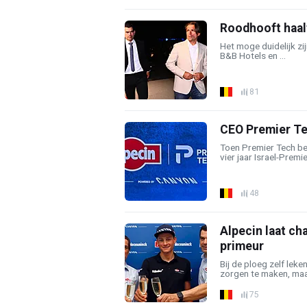
Roodhooft haalt 
Het moge duidelijk zij
B&B Hotels en ...
81
CEO Premier Tec
Toen Premier Tech b
vier jaar Israel-Premie
48
Alpecin laat c
primeur
Bij de ploeg zelf leke
zorgen te maken, maar 
75