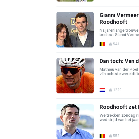
Gianni Vermeer
Roodhooft
Na jarenlange trouwe
besloot Gianni Verme
541
Dan toch: Van 
Mathieu van der Poel 
zijn achtste wereldtite
1229
Roodhooft zet 
We trekken zondag ric
wedstrijd van het jaar. 
552