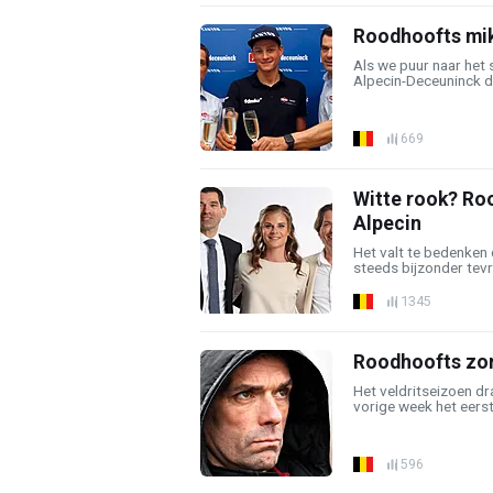
Roodhoofts mik
Als we puur naar het s
Alpecin-Deceuninck de
669
Witte rook? Ro
Alpecin
Het valt te bedenken
steeds bijzonder tevr
1345
Roodhoofts zor
Het veldritseizoen dr
vorige week het eers
596