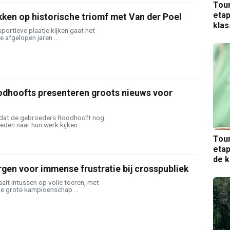
Tou
etap
ken op historische triomf met Van der Poel
kla
portieve plaatje kijken gaat het
 afgelopen jaren ...
odhoofts presenteren groots nieuws voor
 dat de gebroeders Roodhooft nog
eden naar hun werk kijken ...
Tou
etap
de k
gen voor immense frustratie bij crosspubliek
aait intussen op volle toeren, met
te grote kampioenschap ...