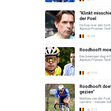
"Klinkt misschi
der Poel
De kop is er dan toch
Alpecin-Premier Tech. 
130
Roodhooft moet
Een bewogen dag in P
Alpecin-Premier Tech.
1210
Roodhooft doet
gezien"
Mathieu van der Poel 
carrière – meteen ook 
1212