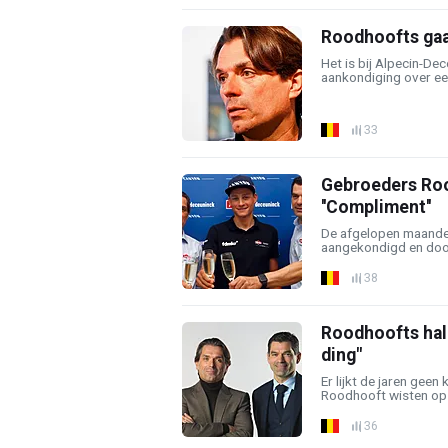
Roodhoofts gaan
Het is bij Alpecin-D
aankondiging over een
33
Gebroeders Rood
''Compliment''
De afgelopen maanden
aangekondigd en doorg
38
Roodhoofts hal
ding"
Er lijkt de jaren gee
Roodhooft wisten op de
36