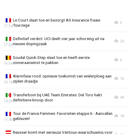
Le Court slaat toe en bezorgt AG Insurance fraaie
5
Tourzege
17:54
Definitief verdict: UCI deelt vier jaar schorsing uit na
23
nieuwe dopingzaak
17:02
Soudal Quick-Step slaat toe en heeft eerste
9
zomeraanwinst te pakken
16:04
Alarmfase rood: opnieuw toekomst van wielerploeg aan
16
zijden draadje
15:18
Transferbom bij UAE Team Emirates: Del Toro hakt
49
definitieve knoop door
14:26
Tour de France Femmes: Favorieten etappe 6 - Aanvallen
18
geblazen!
11:45
Reusser komt met serieuze Ventoux-waarschuwing voor