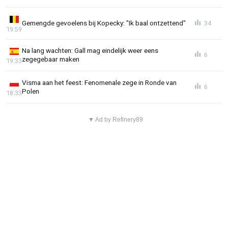
Gemengde gevoelens bij Kopecky: "Ik baal ontzettend"
34
19:59
Na lang wachten: Gall mag eindelijk weer eens
6
zegegebaar maken
19:33
Visma aan het feest: Fenomenale zege in Ronde van
6
Polen
18:33
▼ Ad by Refinery89