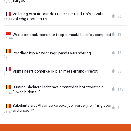
Burgos
18:33
Vollering wint in Tour de France, Ferrand-Prévot zakt
60
volledig door het ijs
17:56
Wederom raak: absolute topper maakt hattrick compleet
13
16:44
Roodhooft pleit voor ingrijpende verandering
16
15:44
Visma heeft opmerkelijk plan met Ferrand-Prévot
55
14:44
Justine Ghekiere lacht met omstreden borstcontrole:
193
"Twee bidons..."
10:47
Bakelants ziet Vlaamse kweekvijver verdwijnen: "Erg voor
8
wielersport"
09:24