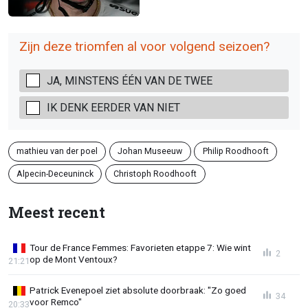
Zijn deze triomfen al voor volgend seizoen?
JA, MINSTENS ÉÉN VAN DE TWEE
IK DENK EERDER VAN NIET
mathieu van der poel
Johan Museeuw
Philip Roodhooft
Alpecin-Deceuninck
Christoph Roodhooft
Meest recent
Tour de France Femmes: Favorieten etappe 7: Wie wint
2
op de Mont Ventoux?
21:21
Patrick Evenepoel ziet absolute doorbraak: "Zo goed
34
voor Remco"
20:33