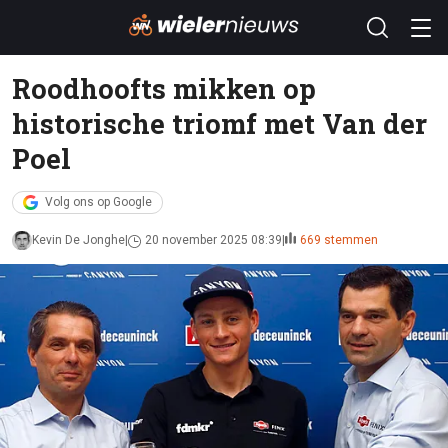
Roodhoofts mikken op
historische triomf met Van der
Poel
Volg ons op Google
Kevin De Jonghe
20 november 2025 08:39
669 stemmen