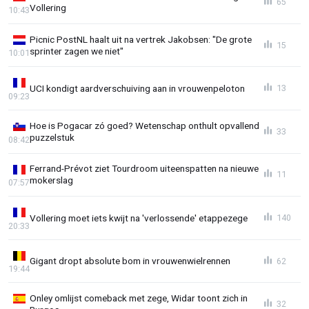
65
Vollering
10:43
Picnic PostNL haalt uit na vertrek Jakobsen: "De grote
15
sprinter zagen we niet"
10:01
UCI kondigt aardverschuiving aan in vrouwenpeloton
13
09:23
Hoe is Pogacar zó goed? Wetenschap onthult opvallend
33
puzzelstuk
08:42
Ferrand-Prévot ziet Tourdroom uiteenspatten na nieuwe
11
mokerslag
07:57
Vollering moet iets kwijt na 'verlossende' etappezege
140
20:33
Gigant dropt absolute bom in vrouwenwielrennen
62
19:44
Onley omlijst comeback met zege, Widar toont zich in
32