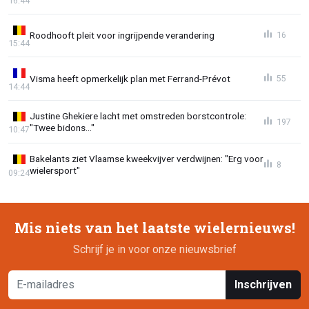
16:44
Roodhooft pleit voor ingrijpende verandering
16
15:44
Visma heeft opmerkelijk plan met Ferrand-Prévot
55
14:44
Justine Ghekiere lacht met omstreden borstcontrole:
197
"Twee bidons..."
10:47
Bakelants ziet Vlaamse kweekvijver verdwijnen: "Erg voor
8
wielersport"
09:24
Mis niets van het laatste wielernieuws!
Schrijf je in voor onze nieuwsbrief
Inschrijven