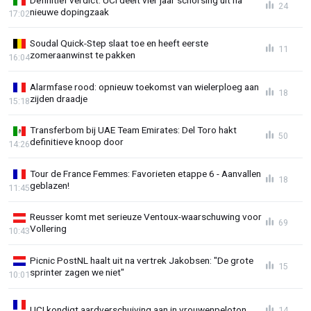
24
nieuwe dopingzaak
17:02
Soudal Quick-Step slaat toe en heeft eerste
11
zomeraanwinst te pakken
16:04
Alarmfase rood: opnieuw toekomst van wielerploeg aan
18
zijden draadje
15:18
Transferbom bij UAE Team Emirates: Del Toro hakt
50
definitieve knoop door
14:26
Tour de France Femmes: Favorieten etappe 6 - Aanvallen
18
geblazen!
11:45
Reusser komt met serieuze Ventoux-waarschuwing voor
69
Vollering
10:43
Picnic PostNL haalt uit na vertrek Jakobsen: "De grote
15
sprinter zagen we niet"
10:01
UCI kondigt aardverschuiving aan in vrouwenpeloton
14