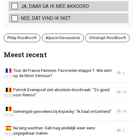
JA, DAAR GA IK MEE AKKOORD
NEE, DAT VIND IK NIET
Philip Roodhooft
Alpecin-Deceuninck
Christoph Roodhooft
Meest recent
Tour de France Femmes: Favorieten etappe 7: Wie wint
4
op de Mont Ventoux?
21:21
Patrick Evenepoel ziet absolute doorbraak: "Zo goed
47
voor Remco"
20:33
Gemengde gevoelens bij Kopecky: "Ik baal ontzettend"
46
19:59
Na lang wachten: Gall mag eindelijk weer eens
6
zegegebaar maken
19:33