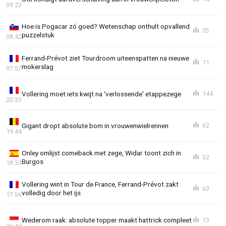
09:23
Hoe is Pogacar zó goed? Wetenschap onthult opvallend
35
puzzelstuk
08:42
Ferrand-Prévot ziet Tourdroom uiteenspatten na nieuwe
11
mokerslag
07:57
Vollering moet iets kwijt na 'verlossende' etappezege
144
20:33
Gigant dropt absolute bom in vrouwenwielrennen
62
19:44
Onley omlijst comeback met zege, Widar toont zich in
32
Burgos
18:33
Vollering wint in Tour de France, Ferrand-Prévot zakt
60
volledig door het ijs
17:56
Wederom raak: absolute topper maakt hattrick compleet
13