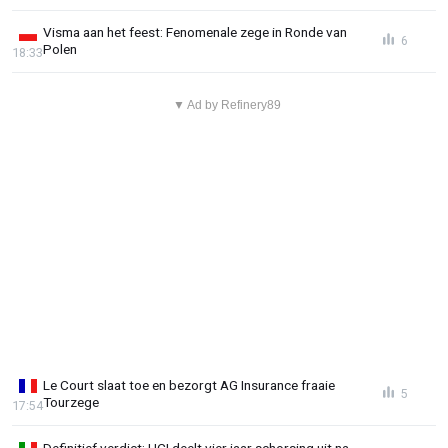
Visma aan het feest: Fenomenale zege in Ronde van
6
Polen
18:33
▼ Ad by Refinery89
Le Court slaat toe en bezorgt AG Insurance fraaie
5
Tourzege
17:54
Definitief verdict: UCI deelt vier jaar schorsing uit na