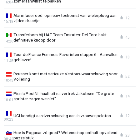
zomeraanwinst te pakken
16:04
Alarmfase rood: opnieuw toekomst van wielerploeg aan
12
zijden draadje
15:18
Transferbom bij UAE Team Emirates: Del Toro hakt
45
definitieve knoop door
14:26
Tour de France Femmes: Favorieten etappe 6 - Aanvallen
18
geblazen!
11:45
Reusser komt met serieuze Ventoux-waarschuwing voor
52
Vollering
10:43
Picnic PostNL haalt uit na vertrek Jakobsen: "De grote
14
sprinter zagen we niet"
10:01
UCI kondigt aardverschuiving aan in vrouwenpeloton
12
09:23
Hoe is Pogacar zó goed? Wetenschap onthult opvallend
28
puzzelstuk
08:42