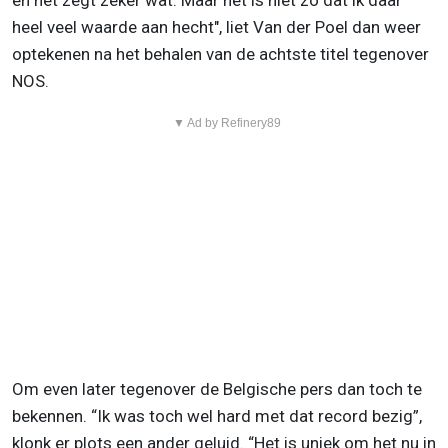
en het zegt zeker wat. Maar het is niet zo dat ik daar
heel veel waarde aan hecht", liet Van der Poel dan weer
optekenen na het behalen van de achtste titel tegenover
NOS.
▼ Ad by Refinery89
Om even later tegenover de Belgische pers dan toch te
bekennen. “Ik was toch wel hard met dat record bezig”,
klonk er plots een ander geluid. “Het is uniek om het nu in