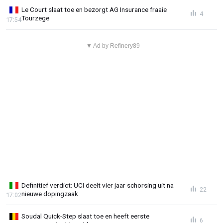
Le Court slaat toe en bezorgt AG Insurance fraaie
4
Tourzege
17:54
▼ Ad by Refinery89
Definitief verdict: UCI deelt vier jaar schorsing uit na
22
nieuwe dopingzaak
17:02
Soudal Quick-Step slaat toe en heeft eerste
6