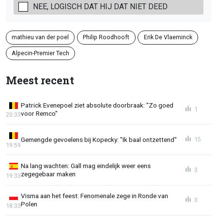
NEE, LOGISCH DAT HIJ DAT NIET DEED
mathieu van der poel
Philip Roodhooft
Erik De Vlaeminck
Alpecin-Premier Tech
Meest recent
Patrick Evenepoel ziet absolute doorbraak: "Zo goed
1
voor Remco"
20:33
Gemengde gevoelens bij Kopecky: "Ik baal ontzettend"
15
19:59
Na lang wachten: Gall mag eindelijk weer eens
3
zegegebaar maken
19:33
Visma aan het feest: Fenomenale zege in Ronde van
3
Polen
18:33