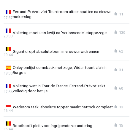
Ferrand-Prévot ziet Tourdroom uiteenspatten na nieuwe
11
mokerslag
07:57
Vollering moet iets kwijt na 'verlossende' etappezege
130
20:33
Gigant dropt absolute bom in vrouwenwielrennen
62
19:44
Onley omlijst comeback met zege, Widar toont zich in
31
Burgos
18:33
Vollering wint in Tour de France, Ferrand-Prévot zakt
60
volledig door het ijs
17:56
Wederom raak: absolute topper maakt hattrick compleet
13
16:44
Roodhooft pleit voor ingrijpende verandering
15
15:44