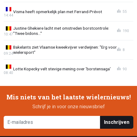
Visma heeft opmerkelijk plan met Ferrand-Prévot
55
14:44
Justine Ghekiere lacht met omstreden borstcontrole:
190
"Twee bidons..."
10:47
Bakelants ziet Vlaamse kweekvijver verdwijnen: "Erg voor
8
wielersport"
09:24
Lotte Kopecky velt stevige mening over 'borstensaga'
90
08:40
Mis niets van het laatste wielernieuws!
Schrijf je in voor onze nieuwsbrief
Inschrijven