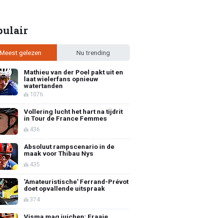
pulair
Meest gelezen
Nu trending
Mathieu van der Poel pakt uit en
laat wielerfans opnieuw
watertanden
1076
Vollering lucht het hart na tijdrit
in Tour de France Femmes
436
Absoluut rampscenario in de
maak voor Thibau Nys
435
'Amateuristische' Ferrand-Prévot
doet opvallende uitspraak
374
Visma mag juichen: Fraaie