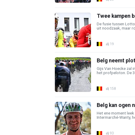
Twee kampen bij
De fusie tussen Lott
uit noodzaak, maar roe
19
Belg neemt plot
Gijs Van Hoecke zal 
het profpeloton. De 34-
158
Belg kan ogen ni
Het ene moment leek A
Intermarché-Wanty, he
93