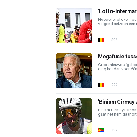
'Lotto-Intermar
Hoewel er al even rad
volgend seizoen een n
509
Megafusie tuss
Groot nieuws afgelop
ging het dan voor één 
222
'Biniam Girmay 
Biniam Girmay is mome
gaat het hem daar dit 
189