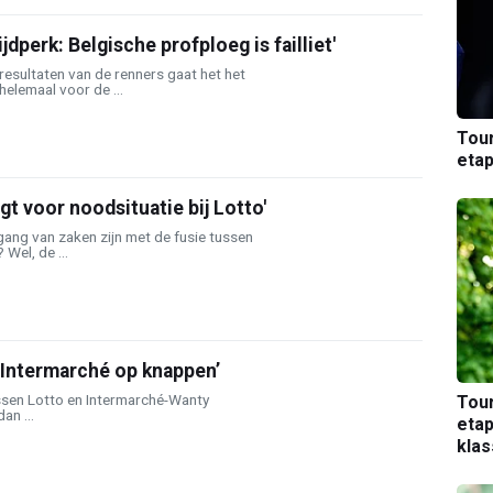
ijdperk: Belgische profploeg is failliet'
 resultaten van de renners gaat het het
helemaal voor de ...
Tou
etap
gt voor noodsituatie bij Lotto'
ang van zaken zijn met de fusie tussen
Wel, de ...
 Intermarché op knappen’
ssen Lotto en Intermarché-Wanty
Tou
an ...
etap
kla