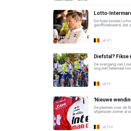
Lotto-Intermarc
De fusie tussen Lotto
geofficialiseerd, dat z
421
Diefstal? Fikse
De overgang van Louis
nog niet helemaal rond
90
'Nieuwe wending
De plannen over de fu
afgelopen zomer al uit
334