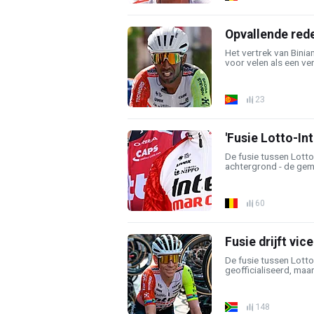
Opvallende rede
Het vertrek van Bini
voor velen als een ver
23
'Fusie Lotto-In
De fusie tussen Lotto
achtergrond - de gem
60
Fusie drijft vi
De fusie tussen Lott
geofficialiseerd, maar 
148