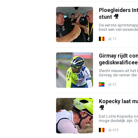
Ploegleiders I
stunt 🎥
De eerste sprintetapp
best een verrassende 
13
Girmay rijdt co
gediskwalificee
Slecht nieuws uit he
Girmay, de renner die v
42
Kopecky laat ma
🎥
Dat Lotte Kopecky ov
moge duidelijk zijn. Oo
428