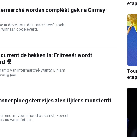
etap
ntermarché worden compléét gek na Girmay-
e in deze Tour de France heeft toch
winnaar opgeleverd. ...
ncurrent de hekken in: Eritreeër wordt
rd 🎥
t kamp van Intermarché-Wanty. Biniam
Tou
orig jaar ...
etap
nnenploeg sterretjes zien tijdens monsterrit
er enorm veel inhoud beschikt, zoveel
k nu weer liet ze ...