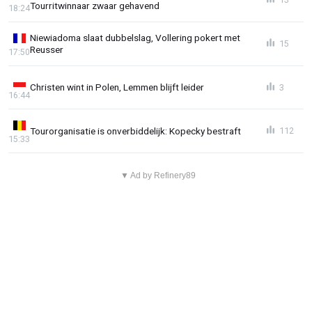
Tourritwinnaar zwaar gehavend
18:24
Niewiadoma slaat dubbelslag, Vollering pokert met
15
Reusser
17:50
Christen wint in Polen, Lemmen blijft leider
3
16:44
Tourorganisatie is onverbiddelijk: Kopecky bestraft
112
15:33
▼ Ad by Refinery89