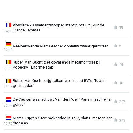
Absolute klassementstopper stapt plots uit Tour de
19
France Femmes
14:38
Veelbelovende Visma-renner opnieuw zwaar getroffen
5
10:41
Ruben Van Gucht ziet opvallende metamorfose bij
49
Kopecky: "Enorme stap"
10:01
Ruben Van Gucht krijgt pikante rol naast BV's: "Ik ben
18
geen Judas"
09:23
De Cauwer waarschuwt Van der Poel: "Kans misschien al
247
gehad"
08:44
Visma krijgt nieuwe mokerslag in Tour, plan B meteen aan
373
diggelen
07:57