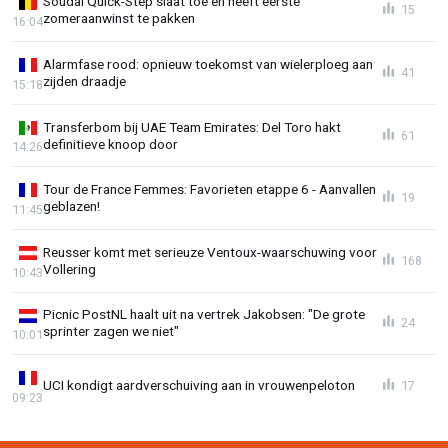
Soudal Quick-Step slaat toe en heeft eerste
15
zomeraanwinst te pakken
16:04
Alarmfase rood: opnieuw toekomst van wielerploeg aan
41
zijden draadje
15:18
Transferbom bij UAE Team Emirates: Del Toro hakt
61
definitieve knoop door
14:26
Tour de France Femmes: Favorieten etappe 6 - Aanvallen
19
geblazen!
11:45
Reusser komt met serieuze Ventoux-waarschuwing voor
168
Vollering
10:43
Picnic PostNL haalt uit na vertrek Jakobsen: "De grote
24
sprinter zagen we niet"
10:01
UCI kondigt aardverschuiving aan in vrouwenpeloton
17
09:23