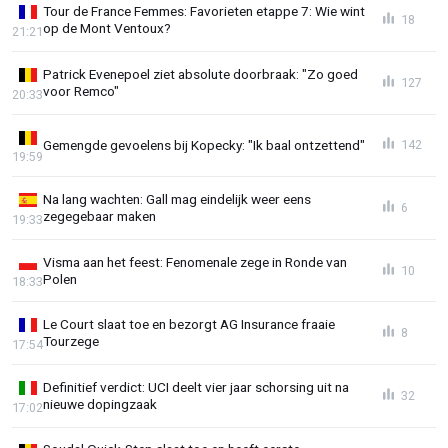
Tour de France Femmes: Favorieten etappe 7: Wie wint
18
op de Mont Ventoux?
21:21
Patrick Evenepoel ziet absolute doorbraak: "Zo goed
127
voor Remco"
20:33
Gemengde gevoelens bij Kopecky: "Ik baal ontzettend"
142
19:59
Na lang wachten: Gall mag eindelijk weer eens
6
zegegebaar maken
19:33
Visma aan het feest: Fenomenale zege in Ronde van
10
Polen
18:33
Le Court slaat toe en bezorgt AG Insurance fraaie
8
Tourzege
17:54
Definitief verdict: UCI deelt vier jaar schorsing uit na
32
nieuwe dopingzaak
17:02