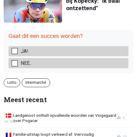
bij Kopecky: "Ik baal
ontzettend"
Gaat dit een succes worden?
JA!
NEE..
Lotto
Intermarché
Meest recent
Landgenoot onthult opvallende woorden van Vingegaard
3
over Pogacar
19:16
Familie-uitstap loopt verkeerd af: Viervoudig
13