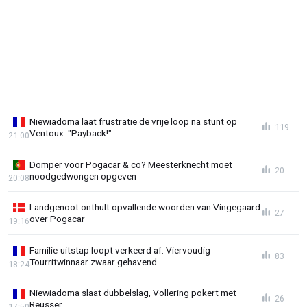
Niewiadoma laat frustratie de vrije loop na stunt op
119
Ventoux: "Payback!"
21:00
Domper voor Pogacar & co? Meesterknecht moet
20
noodgedwongen opgeven
20:08
Landgenoot onthult opvallende woorden van Vingegaard
27
over Pogacar
19:16
Familie-uitstap loopt verkeerd af: Viervoudig
83
Tourritwinnaar zwaar gehavend
18:24
Niewiadoma slaat dubbelslag, Vollering pokert met
26
Reusser
17:50