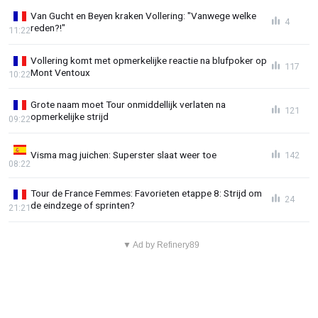
Van Gucht en Beyen kraken Vollering: "Vanwege welke
4
reden?!"
11:22
Vollering komt met opmerkelijke reactie na blufpoker op
117
Mont Ventoux
10:22
Grote naam moet Tour onmiddellijk verlaten na
121
opmerkelijke strijd
09:22
Visma mag juichen: Superster slaat weer toe
142
08:22
Tour de France Femmes: Favorieten etappe 8: Strijd om
24
de eindzege of sprinten?
21:21
▼ Ad by Refinery89