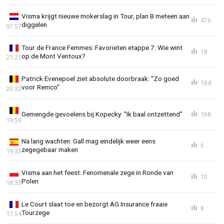
Visma krijgt nieuwe mokerslag in Tour, plan B meteen aan
476
diggelen
07:57
Tour de France Femmes: Favorieten etappe 7: Wie wint
18
op de Mont Ventoux?
21:21
Patrick Evenepoel ziet absolute doorbraak: "Zo goed
164
voor Remco"
20:33
Gemengde gevoelens bij Kopecky: "Ik baal ontzettend"
168
19:59
Na lang wachten: Gall mag eindelijk weer eens
6
zegegebaar maken
19:33
Visma aan het feest: Fenomenale zege in Ronde van
10
Polen
18:33
Le Court slaat toe en bezorgt AG Insurance fraaie
8
Tourzege
17:54