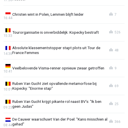
Christen wint in Polen, Lemmen blijft leider
7
16:44
Tourorganisatie is onverbiddelijk: Kopecky bestraft
526
15:33
Absolute klassementstopper stapt plots uit Tour de
48
France Femmes
14:38
Veelbelovende Visma-renner opnieuw zwaar getroffen
9
10:41
Ruben Van Gucht ziet opvallende metamorfose bij
69
Kopecky: "Enorme stap"
10:01
Ruben Van Gucht krijgt pikante rol naast BV's: "Ik ben
25
geen Judas"
09:23
De Cauwer waarschuwt Van der Poel: "Kans misschien al
366
gehad"
08:44