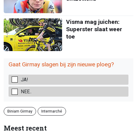
Visma mag juichen:
Superster slaat weer
toe
Gaat Girmay slagen bij zijn nieuwe ploeg?
JA!
NEE..
Biniam Girmay
Intermarché
Meest recent