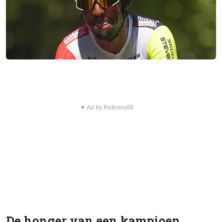
▼ Ad by Refinery89
De honger van een kampioen