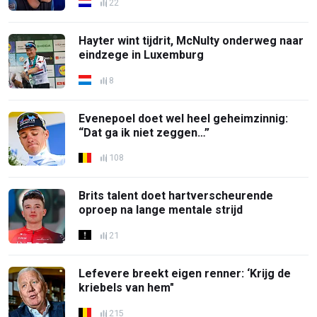
22
Hayter wint tijdrit, McNulty onderweg naar
eindzege in Luxemburg
8
Evenepoel doet wel heel geheimzinnig:
“Dat ga ik niet zeggen…”
108
Brits talent doet hartverscheurende
oproep na lange mentale strijd
21
Lefevere breekt eigen renner: ‘Krijg de
kriebels van hem"
215