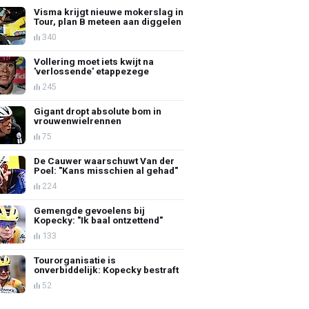
Visma krijgt nieuwe mokerslag in
Tour, plan B meteen aan diggelen
340
Vollering moet iets kwijt na
'verlossende' etappezege
245
Gigant dropt absolute bom in
vrouwenwielrennen
75
De Cauwer waarschuwt Van der
Poel: "Kans misschien al gehad"
224
Gemengde gevoelens bij
Kopecky: "Ik baal ontzettend"
133
Tourorganisatie is
onverbiddelijk: Kopecky bestraft
52