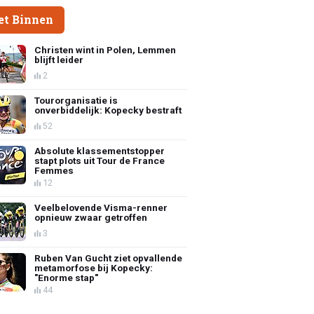
et Binnen
Christen wint in Polen, Lemmen
blijft leider
2
Tourorganisatie is
onverbiddelijk: Kopecky bestraft
52
Absolute klassementstopper
stapt plots uit Tour de France
Femmes
12
Veelbelovende Visma-renner
opnieuw zwaar getroffen
3
Ruben Van Gucht ziet opvallende
metamorfose bij Kopecky:
"Enorme stap"
44