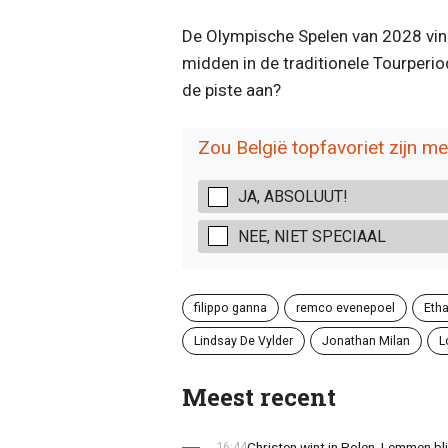
De Olympische Spelen van 2028 vinde
midden in de traditionele Tourperio
de piste aan?
Zou België topfavoriet zijn m
JA, ABSOLUUT!
NEE, NIET SPECIAAL
filippo ganna
remco evenepoel
Eth
Lindsay De Vylder
Jonathan Milan
L
Meest recent
Christen wint in Polen, Lemmen blij
16:44