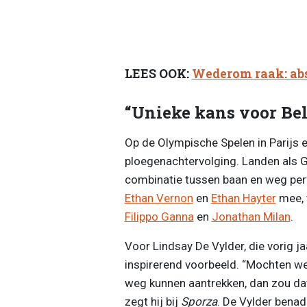
LEES OOK:
Wederom raak: abs
“Unieke kans voor Bel
Op de Olympische Spelen in Parijs e
ploegenachtervolging. Landen als G
combinatie tussen baan en weg perf
Ethan Vernon
en
Ethan Hayter
mee, t
Filippo Ganna
en
Jonathan Milan
.
Voor Lindsay De Vylder, die vorig 
inspirerend voorbeeld. “Mochten we
weg kunnen aantrekken, dan zou dat
zegt hij bij
Sporza
. De Vylder benadr