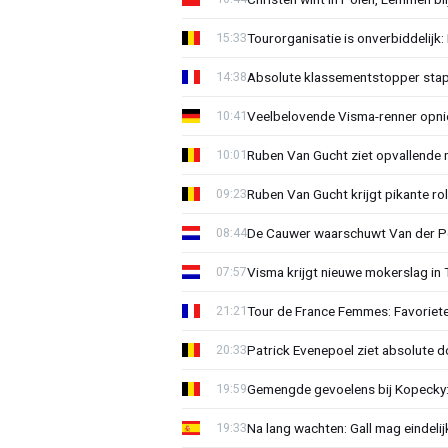
Tourorganisatie is onverbiddelijk
15:33
Absolute klassementstopper stap
14:38
Veelbelovende Visma-renner opni
10:41
Ruben Van Gucht ziet opvallende 
10:01
Ruben Van Gucht krijgt pikante rol
09:23
De Cauwer waarschuwt Van der Po
08:44
Visma krijgt nieuwe mokerslag in 
07:57
Tour de France Femmes: Favoriete
21:21
Patrick Evenepoel ziet absolute 
20:33
Gemengde gevoelens bij Kopecky: 
19:59
Na lang wachten: Gall mag eindel
19:33