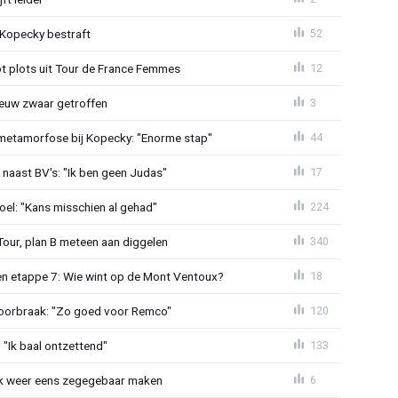
: Kopecky bestraft
52
t plots uit Tour de France Femmes
12
euw zwaar getroffen
3
metamorfose bij Kopecky: "Enorme stap"
44
 naast BV's: "Ik ben geen Judas"
17
el: "Kans misschien al gehad"
224
Tour, plan B meteen aan diggelen
340
n etappe 7: Wie wint op de Mont Ventoux?
18
doorbraak: "Zo goed voor Remco"
120
"Ik baal ontzettend"
133
ijk weer eens zegegebaar maken
6