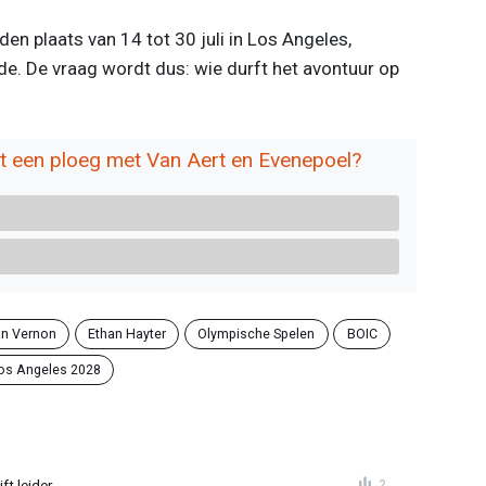
n plaats van 14 tot 30 juli in Los Angeles,
de. De vraag wordt dus: wie durft het avontuur op
et een ploeg met Van Aert en Evenepoel?
an Vernon
Ethan Hayter
Olympische Spelen
BOIC
os Angeles 2028
ft leider
2