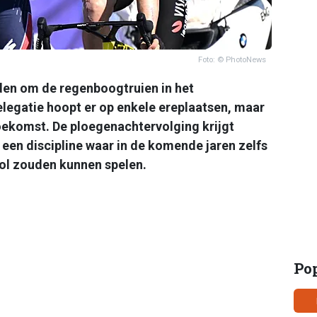
Foto: © PhotoNews
den om de regenboogtruien in het
legatie hoopt er op enkele ereplaatsen, maar
toekomst. De ploegenachtervolging krijgt
een discipline waar in de komende jaren zelfs
rol zouden kunnen spelen.
Po