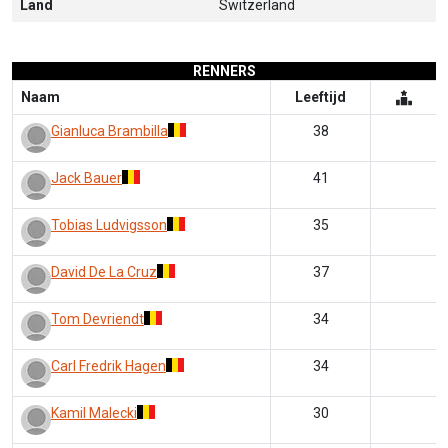
Land
Switzerland
RENNERS
Naam
Leeftijd
Gianluca Brambilla
38
Jack Bauer
41
Tobias Ludvigsson
35
David De La Cruz
37
Tom Devriendt
34
Carl Fredrik Hagen
34
Kamil Malecki
30