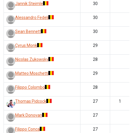
Jannik Steimle
30
Alessandro Fedeli
30
Sean Bennett
30
Cyrus Monk
29
Nicolas Zukowsky
28
Matteo Moschetti
29
Filippo Colombo
28
Thomas Pidcock
27
1
Mark Donovan
27
Filippo Conca
27