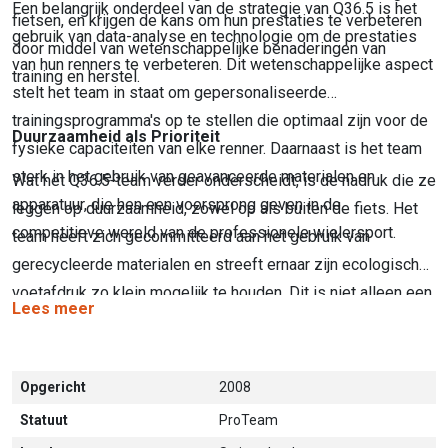
Een belangrijk onderdeel van de strategie van Q36.5 is het
fietsen, en krijgen de kans om hun prestaties te verbeteren
gebruik van data-analyse en technologie om de prestaties
door middel van wetenschappelijke benaderingen van
van hun renners te verbeteren. Dit wetenschappelijke aspect
training en herstel.
stelt het team in staat om gepersonaliseerde
trainingsprogramma's op te stellen die optimaal zijn voor de
Duurzaamheid als Prioriteit
fysieke capaciteiten van elke renner. Daarnaast is het team
sterk in het gebruik van geavanceerde materialen en
Wat het Q36.5-team verder onderscheidt, is de nadruk die ze
apparatuur, die hen een voorsprong geven in de
leggen op duurzaamheid, zowel op als buiten de fiets. Het
competitieve wereld van de professionele wielersport.
team heeft zich gecommitteerd aan het gebruik van
gerecycleerde materialen en streeft ernaar zijn ecologische
voetafdruk zo klein mogelijk te houden. Dit is niet alleen een
Lees meer
trend, maar een kernonderdeel van hun missie om een
ethisch verantwoorde ploeg te zijn die vooroploopt in de
evolutie van de wielersport. Het gebruik van duurzame
Opgericht
2008
kleding en gerecycleerde materialen maakt deel uit van hun
Statuut
ProTeam
bredere visie om het milieu te beschermen.