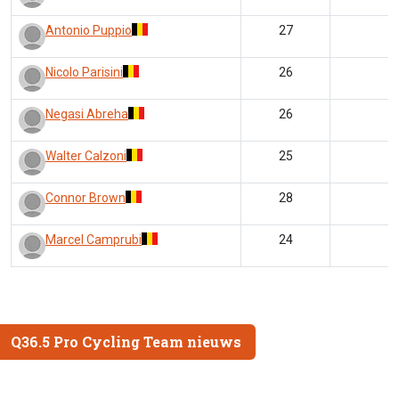
Antonio Puppio
27
Nicolo Parisini
26
Negasi Abreha
26
Walter Calzoni
25
Connor Brown
28
Marcel Camprubi
24
Q36.5 Pro Cycling Team nieuws