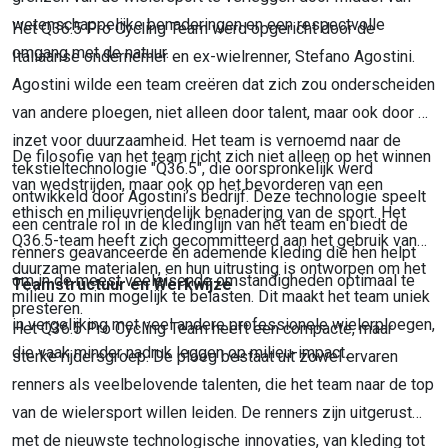
wetenschappelijke benaderingen en een respectvolle
Het Q36.5 Pro Cycling Team werd opgericht door de
omgang met de natuur.
Italiaanse ondernemer en ex-wielrenner, Stefano Agostini.
Agostini wilde een team creëren dat zich zou onderscheiden
van andere ploegen, niet alleen door talent, maar ook door de
inzet voor duurzaamheid. Het team is vernoemd naar de
De filosofie van het team richt zich niet alleen op het winnen
tekstieltechnologie "Q36.5", die oorspronkelijk werd
van wedstrijden, maar ook op het bevorderen van een
ontwikkeld door Agostini’s bedrijf. Deze technologie speelt
ethisch en milieuvriendelijk benadering van de sport. Het
een centrale rol in de kledinglijn van het team en biedt de
Q36.5-team heeft zich gecommitteerd aan het gebruik van
renners geavanceerde en ademende kleding die hen helpt
duurzame materialen, en hun uitrusting is ontworpen om het
om in de meest veeleisende omstandigheden optimaal te
Teamstructuur en Werkwijze
milieu zo min mogelijk te belasten. Dit maakt het team uniek
presteren.
in vergelijking met veel andere professionele wielerploegen,
Het Q36.5 Pro Cycling Team heeft een compacte, maar
die vaak minder nadruk leggen op milieu-impact.
sterke rijdersgroep. De ploeg bestaat uit zowel ervaren
renners als veelbelovende talenten, die het team naar de top
van de wielersport willen leiden. De renners zijn uitgerust
met de nieuwste technologische innovaties, van kleding tot