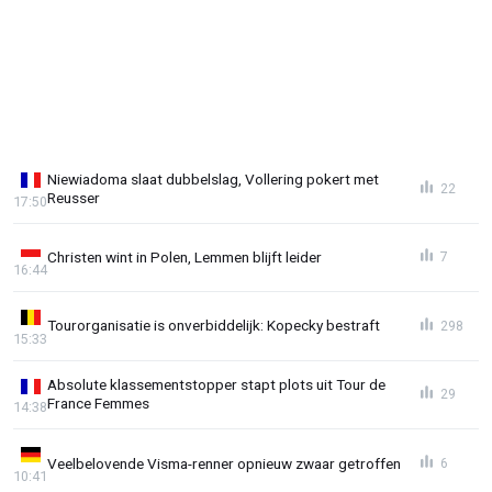
Niewiadoma slaat dubbelslag, Vollering pokert met
22
Reusser
17:50
Christen wint in Polen, Lemmen blijft leider
7
16:44
Tourorganisatie is onverbiddelijk: Kopecky bestraft
298
15:33
Absolute klassementstopper stapt plots uit Tour de
29
France Femmes
14:38
Veelbelovende Visma-renner opnieuw zwaar getroffen
6
10:41