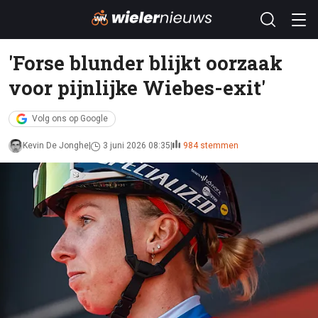
'Forse blunder blijkt oorzaak
voor pijnlijke Wiebes-exit'
Volg ons op Google
Kevin De Jonghe
3 juni 2026 08:35
984 stemmen