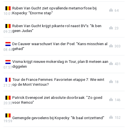
Ruben Van Gucht ziet opvallende metamorfose bij
64
Kopecky: "Enorme stap"
10:01
Ruben Van Gucht krijgt pikante rol naast BV's: "Ik ben
23
geen Judas"
09:23
De Cauwer waarschuwt Van der Poel: "Kans misschien al
303
gehad"
08:44
Visma krijgt nieuwe mokerslag in Tour, plan B meteen aan
431
diggelen
07:57
Tour de France Femmes: Favorieten etappe 7: Wie wint
18
op de Mont Ventoux?
21:21
Patrick Evenepoel ziet absolute doorbraak: "Zo goed
146
voor Remco"
20:33
Gemengde gevoelens bij Kopecky: "Ik baal ontzettend"
152
19:59