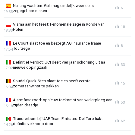
Na lang wachten: Gall mag eindelijk weer eens
6
zegegebaar maken
19:33
Visma aan het feest: Fenomenale zege in Ronde van
10
Polen
18:33
Le Court slaat toe en bezorgt AG Insurance fraaie
8
Tourzege
17:54
Definitief verdict: UCI deelt vier jaar schorsing uit na
33
nieuwe dopingzaak
17:02
Soudal Quick-Step slaat toe en heeft eerste
15
zomeraanwinst te pakken
16:04
Alarmfase rood: opnieuw toekomst van wielerploeg aan
53
zijden draadje
15:18
Transferbom bij UAE Team Emirates: Del Toro hakt
62
definitieve knoop door
14:26