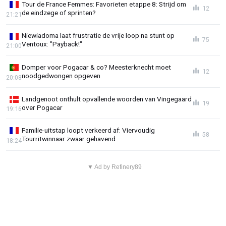
Tour de France Femmes: Favorieten etappe 8: Strijd om
12
de eindzege of sprinten?
21:21
Niewiadoma laat frustratie de vrije loop na stunt op
75
Ventoux: "Payback!"
21:00
Domper voor Pogacar & co? Meesterknecht moet
12
noodgedwongen opgeven
20:08
Landgenoot onthult opvallende woorden van Vingegaard
19
over Pogacar
19:16
Familie-uitstap loopt verkeerd af: Viervoudig
58
Tourritwinnaar zwaar gehavend
18:24
▼ Ad by Refinery89