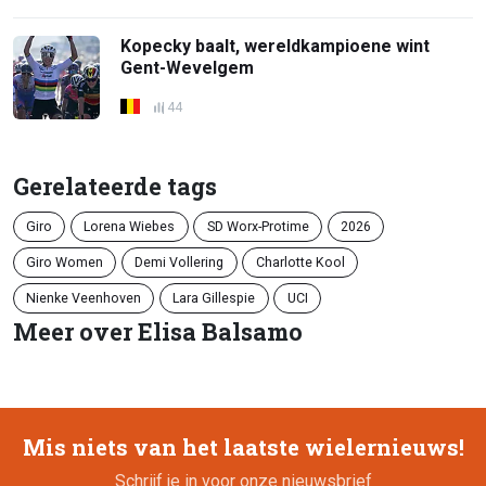
Kopecky baalt, wereldkampioene wint
Gent-Wevelgem
44
Gerelateerde tags
Giro
Lorena Wiebes
SD Worx-Protime
2026
Giro Women
Demi Vollering
Charlotte Kool
Nienke Veenhoven
Lara Gillespie
UCI
Meer over Elisa Balsamo
Mis niets van het laatste wielernieuws!
Schrijf je in voor onze nieuwsbrief