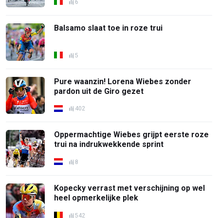
6
Balsamo slaat toe in roze trui
5
Pure waanzin! Lorena Wiebes zonder
pardon uit de Giro gezet
402
Oppermachtige Wiebes grijpt eerste roze
trui na indrukwekkende sprint
8
Kopecky verrast met verschijning op wel
heel opmerkelijke plek
542