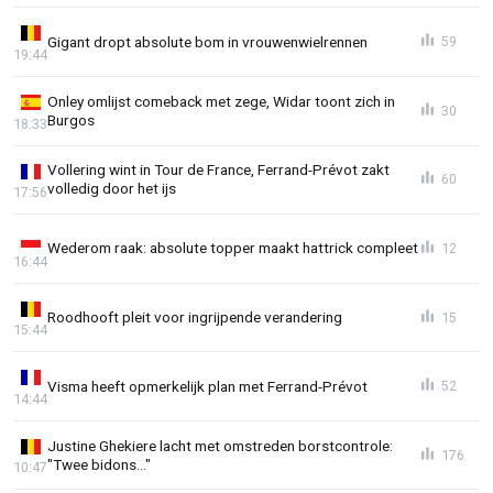
Gigant dropt absolute bom in vrouwenwielrennen
59
19:44
Onley omlijst comeback met zege, Widar toont zich in
30
Burgos
18:33
Vollering wint in Tour de France, Ferrand-Prévot zakt
60
volledig door het ijs
17:56
Wederom raak: absolute topper maakt hattrick compleet
12
16:44
Roodhooft pleit voor ingrijpende verandering
15
15:44
Visma heeft opmerkelijk plan met Ferrand-Prévot
52
14:44
Justine Ghekiere lacht met omstreden borstcontrole:
176
"Twee bidons..."
10:47