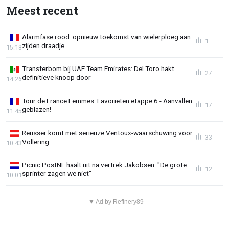
Meest recent
Alarmfase rood: opnieuw toekomst van wielerploeg aan
1
zijden draadje
15:18
Transferbom bij UAE Team Emirates: Del Toro hakt
27
definitieve knoop door
14:26
Tour de France Femmes: Favorieten etappe 6 - Aanvallen
17
geblazen!
11:45
Reusser komt met serieuze Ventoux-waarschuwing voor
33
Vollering
10:43
Picnic PostNL haalt uit na vertrek Jakobsen: "De grote
12
sprinter zagen we niet"
10:01
▼ Ad by Refinery89