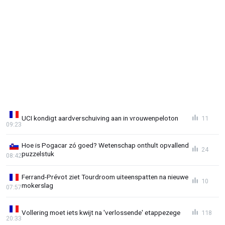
UCI kondigt aardverschuiving aan in vrouwenpeloton
11
09:23
Hoe is Pogacar zó goed? Wetenschap onthult opvallend
24
puzzelstuk
08:42
Ferrand-Prévot ziet Tourdroom uiteenspatten na nieuwe
10
mokerslag
07:57
Vollering moet iets kwijt na 'verlossende' etappezege
118
20:33