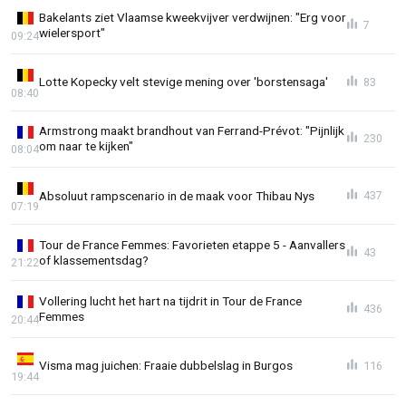
Bakelants ziet Vlaamse kweekvijver verdwijnen: "Erg voor
7
wielersport"
09:24
Lotte Kopecky velt stevige mening over 'borstensaga'
83
08:40
Armstrong maakt brandhout van Ferrand-Prévot: "Pijnlijk
230
om naar te kijken"
08:04
Absoluut rampscenario in de maak voor Thibau Nys
437
07:19
Tour de France Femmes: Favorieten etappe 5 - Aanvallers
43
of klassementsdag?
21:22
Vollering lucht het hart na tijdrit in Tour de France
436
Femmes
20:44
Visma mag juichen: Fraaie dubbelslag in Burgos
116
19:44