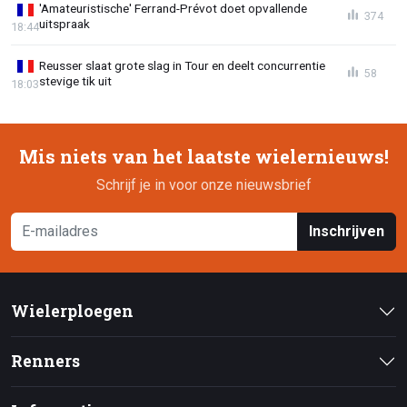
'Amateuristische' Ferrand-Prévot doet opvallende
374
uitspraak
18:44
Reusser slaat grote slag in Tour en deelt concurrentie
58
stevige tik uit
18:03
Mis niets van het laatste wielernieuws!
Schrijf je in voor onze nieuwsbrief
Inschrijven
Wielerploegen
Renners