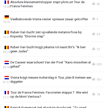
Absolute klassementstopper stapt plots uit Tour de
30
France Femmes
14:38
Veelbelovende Visma-renner opnieuw zwaar getroffen
6
10:41
Ruben Van Gucht ziet opvallende metamorfose bij
64
Kopecky: "Enorme stap"
10:01
Ruben Van Gucht krijgt pikante rol naast BV's: "Ik ben
23
geen Judas"
09:23
De Cauwer waarschuwt Van der Poel: "Kans misschien al
303
gehad"
08:44
Visma krijgt nieuwe mokerslag in Tour, plan B meteen aan
431
diggelen
07:57
Tour de France Femmes: Favorieten etappe 7: Wie wint
18
op de Mont Ventoux?
21:21
Patrick Evenepoel ziet absolute doorbraak: "Zo goed