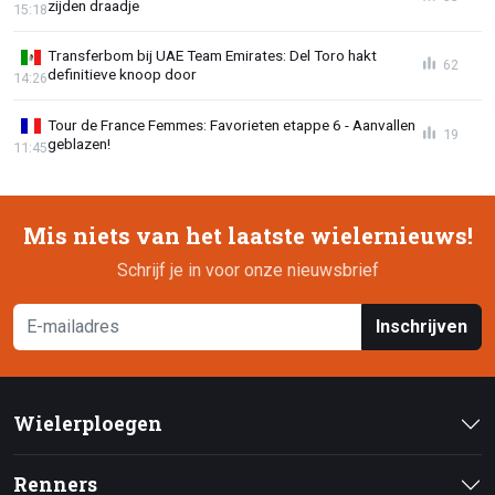
zijden draadje
15:18
Transferbom bij UAE Team Emirates: Del Toro hakt
62
definitieve knoop door
14:26
Tour de France Femmes: Favorieten etappe 6 - Aanvallen
19
geblazen!
11:45
Mis niets van het laatste wielernieuws!
Schrijf je in voor onze nieuwsbrief
Inschrijven
Wielerploegen
Renners