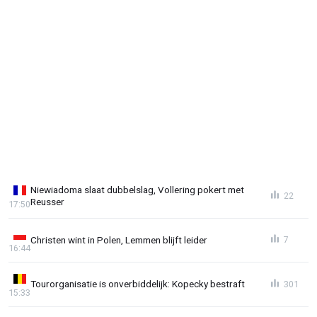
Niewiadoma slaat dubbelslag, Vollering pokert met
22
Reusser
17:50
Christen wint in Polen, Lemmen blijft leider
7
16:44
Tourorganisatie is onverbiddelijk: Kopecky bestraft
301
15:33