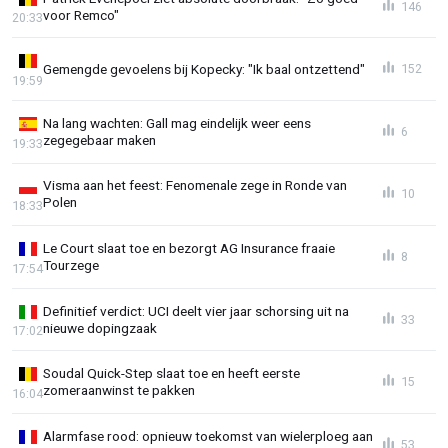
146
voor Remco"
20:33
Gemengde gevoelens bij Kopecky: "Ik baal ontzettend"
152
19:59
Na lang wachten: Gall mag eindelijk weer eens
6
zegegebaar maken
19:33
Visma aan het feest: Fenomenale zege in Ronde van
10
Polen
18:33
Le Court slaat toe en bezorgt AG Insurance fraaie
8
Tourzege
17:54
Definitief verdict: UCI deelt vier jaar schorsing uit na
33
nieuwe dopingzaak
17:02
Soudal Quick-Step slaat toe en heeft eerste
15
zomeraanwinst te pakken
16:04
Alarmfase rood: opnieuw toekomst van wielerploeg aan
53