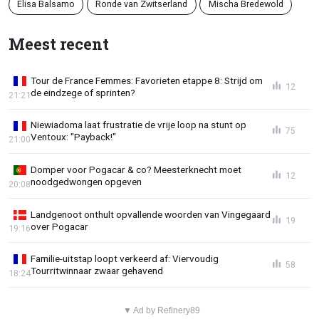
Elisa Balsamo
Ronde van Zwitserland
Mischa Bredewold
Meest recent
Tour de France Femmes: Favorieten etappe 8: Strijd om
12
de eindzege of sprinten?
21:21
Niewiadoma laat frustratie de vrije loop na stunt op
75
Ventoux: "Payback!"
21:00
Domper voor Pogacar & co? Meesterknecht moet
12
noodgedwongen opgeven
20:08
Landgenoot onthult opvallende woorden van Vingegaard
19
over Pogacar
19:16
Familie-uitstap loopt verkeerd af: Viervoudig
58
Tourritwinnaar zwaar gehavend
18:24
▼ Ad by Refinery89